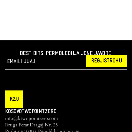
BEST BITS: PËRMBLEDHJA JONË JAVORE.
REGJISTROHU
K2.0
KOSOVOTWOPOINTZERO
info@ktwopointzero.com
Rruga Ferat Dragaj Nr. 25
Prishtinë 10000, Republika e Kosovës