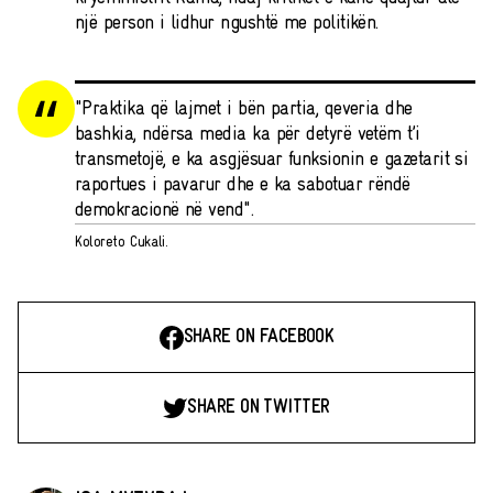
një person i lidhur ngushtë me politikën.
"Praktika që lajmet i bën partia, qeveria dhe
bashkia, ndërsa media ka për detyrë vetëm t’i
transmetojë, e ka asgjësuar funksionin e gazetarit si
raportues i pavarur dhe e ka sabotuar rëndë
demokracionë në vend".
Koloreto Cukali.
SHARE ON FACEBOOK
SHARE ON TWITTER