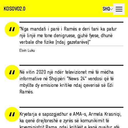
KOSOVO2.0
SHQ
“Nga mandati i parë i Ramës e deri tani ka patur
një linjë me tone denigruese, gjuhë fyese, dhunë
verbale dhe fizike [ndaj gazetarëve]”
Elvin Luku
Në vitin 2020 një ndër televizionet më të mëdha
informative në Shqipëri “News 24” vendosi që të
mbyllte dy emisione kritike ndaj qeverisë së Edi
Ramës.
Kryetarja e sapozgjedhur e AMA-s, Armela Krasniqi,
ka qenë drejtoreshë e zyrës së komunikimit të
kryeministrit Rama, ndaj kritikët e kanë quajtur atë