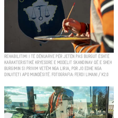
REHABILITIMI I TË DËNUARVE PËR JETËN PAS BURGUT ËSHTË
KARAKTERISTIKË KRYESORE E MODELIT SKANDINAV QË E SHEH
BURGIMIN SI PRIVIM VETËM NGA LIRIA, POR JO EDHE NGA
DINJITETI APO MUNDËSITË. FOTOGRAFIA: FERDI LIMANI / K2.0