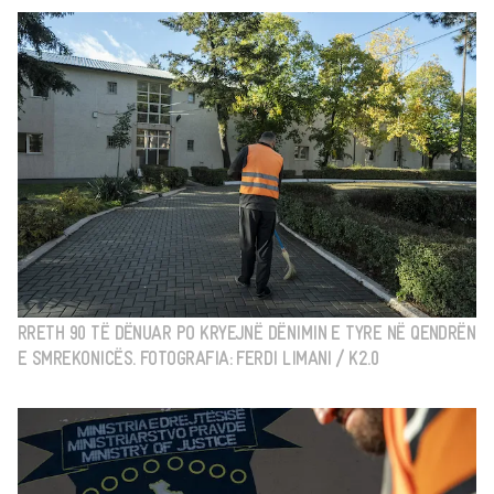
RRETH 90 TË DËNUAR PO KRYEJNË DËNIMIN E TYRE NË QENDRËN
E SMREKONICËS. FOTOGRAFIA: FERDI LIMANI / K2.0