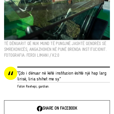
TË DËNUARIT QË NUK MUND TË PUNOJNË JASHTË QENDRËS SË
SMREKONICËS, ANGAZHOHEN NË PUNË BRENDA INSTITUCIONIT.
FOTOGRAFIA: FERDI LIMANI / K2.0
“Çdo i dënuar në këtë institucion është një hap larg
lirisë, liria shihet me sy."
Faton Rexhepi, gardian.
SHARE ON FACEBOOK