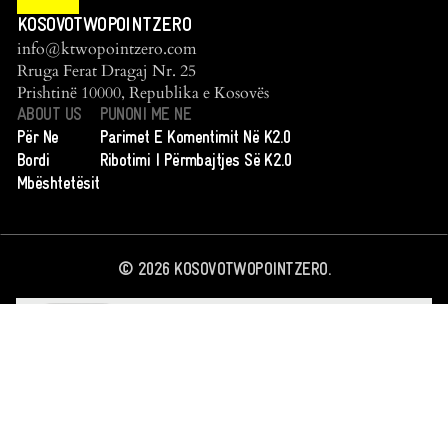
KOSOVOTWOPOINTZERO
info@ktwopointzero.com
Rruga Ferat Dragaj Nr. 25
Prishtinë 10000, Republika e Kosovës
ABOUT US
PUNONI ME NE
Për Ne
Parimet E Komentimit Në K2.0
Bordi
Ribotimi I Përmbajtjes Së K2.0
Mbështetësit
©
2026
KOSOVOTWOPOINTZERO.