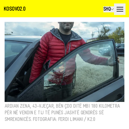
KOSOVO2.0
SHQ
ARDIAN ZENA, 43-VJEÇAR, BËN ÇDO DITË MBI 180 KILOMETRA
PËR NË VENDIN E TIJ TË PUNËS JASHTË QENDRËS SË
SMREKONICËS. FOTOGRAFIA: FERDI LIMANI / K2.0