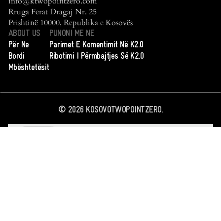
info@ktwopointzero.com
Rruga Ferat Dragaj Nr. 25
Prishtinë 10000, Republika e Kosovës
ABOUT US
PUNONI ME NE
Për Ne
Parimet E Komentimit Në K2.0
Bordi
Ribotimi I Përmbajtjes Së K2.0
Mbështetësit
©
2026
KOSOVOTWOPOINTZERO.