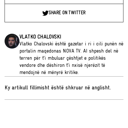
SHARE ON TWITTER
VLATKO CHALOVSKI
Vlatko Chalovski është gazetar i ri i cili punën në
portalin maqedonas NOVA TV. AI shpesh del në
terren për t’i mbuluar çështjet e politikës
vendore dhe dëshiron t’i nxisë njerëzit të
mendojnë në mënyrë kritike.
Ky artikull fillimisht është shkruar në anglisht
.