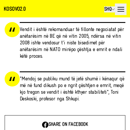
KOSOVO2.0
SHQ
Vendit i është rekomanduar të fillonte negociatat për
anëtarësim në BE që në vitin 2005, ndërsa në vitin
2008 ishte vendosur t'i niste bisedimet për
anëtarësim në NATO mirëpo çështja e emrit e ndali
këtë proces.
"Mendoj se publiku mund të jetë shumë i kënaqur që
më në fund dikush po e ngrit çështjen e emrit, meqë
kjo tregon se vendit i është kthyer stabiliteti", Toni
Deskoski, profesor nga Shkupi.
SHARE ON FACEBOOK