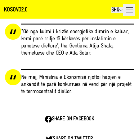
KOSOVO2.0
SHQ
"Që nga kulmi i krizës energjetike dimrin e kaluar,
kemi parë rritje të kërkesës për instalimin e
paneleve diellore”, tha Gentiana Alija Shala,
themeluese dhe CEO e Alfa Solar.
Në maj, Ministria e Ekonomisë njoftoi hapjen e
ankandit të parë konkurrues në vend për një projekt
të termocentralit diellor.
SHARE ON FACEBOOK
SHARE ON TWITTER