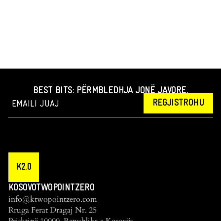
BEST BITS: PËRMBLEDHJA JONË JAVORE.
REGJISTROHU
K2.0
KOSOVOTWOPOINTZERO
info@ktwopointzero.com
Rruga Ferat Dragaj Nr. 25