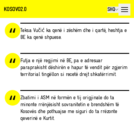
KOSOVO2.0
SHQ
Teksa Vučić ka qenë i zëshëm dhe i qartë, heshtja e
BE ka qenë shpuese.
Futja e një regjimi në BE, pa e adresuar
paraprakisht dëshirën e hapur të vendit për zgjerim
territorial tingëllon si recetë drejt shkatërrimit.
Zbatimi i ASM në formën e tij origjinale do ta
minonte rrënjësisht sovranitetin e brendshëm të
Kosovës dhe pothuajse me siguri do ta rrëzonte
qeverinë e Kurtit.