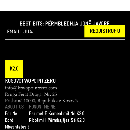
BEST BITS: PËRMBLEDHJA JONË JAVORE.
REGJISTROHU
K2.0
KOSOVOTWOPOINTZERO
info@ktwopointzero.com
Rruga Ferat Dragaj Nr. 25
Prishtinë 10000, Republika e Kosovës
ABOUT US
PUNONI ME NE
Për Ne
Parimet E Komentimit Në K2.0
Bordi
Ribotimi I Përmbajtjes Së K2.0
Mbështetësit