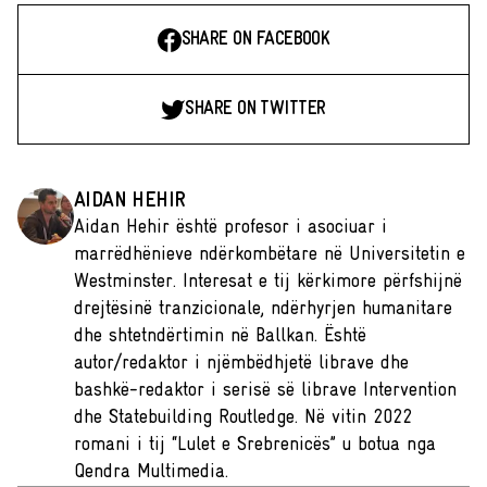
SHARE ON FACEBOOK
SHARE ON TWITTER
AIDAN HEHIR
Aidan Hehir është profesor i asociuar i
marrëdhënieve ndërkombëtare në Universitetin e
Westminster. Interesat e tij kërkimore përfshijnë
drejtësinë tranzicionale, ndërhyrjen humanitare
dhe shtetndërtimin në Ballkan. Është
autor/redaktor i njëmbëdhjetë librave dhe
bashkë-redaktor i serisë së librave Intervention
dhe Statebuilding Routledge. Në vitin 2022
romani i tij “Lulet e Srebrenicës” u botua nga
Qendra Multimedia.