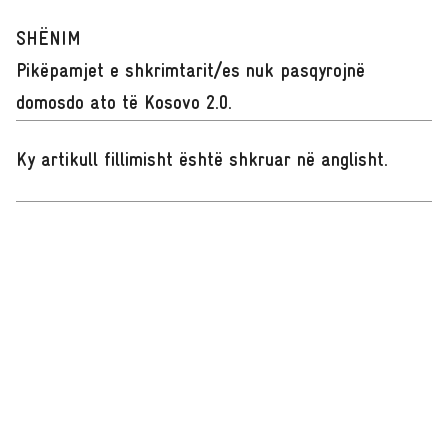
SHËNIM
Pikëpamjet e shkrimtarit/es nuk pasqyrojnë
domosdo ato të Kosovo 2.0.
Ky artikull fillimisht është shkruar në anglisht
.