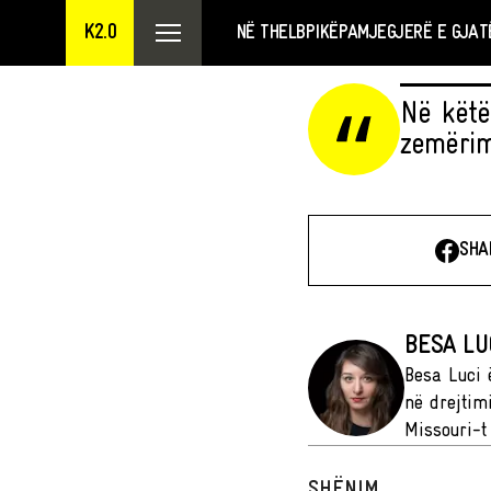
K2.0
NË THELB
PIKËPAMJE
GJERË E GJAT
Në këtë
zemërim
SHA
BESA LU
Besa Luci 
në drejtim
Missouri-t
SHËNIM