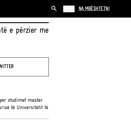
SHQ
NA MBËSHTETNI
të e përzier me
WITTER
ryer studimet master
isë të Universitetit të