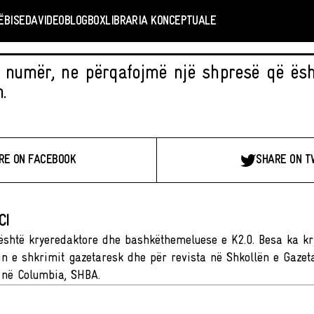
Ë
BISEDA
VIDEO
BLOGBOX
LIBRARIA KONCEPTUALE
 numër, ne përqafojmë një shpresë që ësh
.
RE ON FACEBOOK
SHARE ON T
CI
është kryeredaktore dhe bashkëthemeluese e K2.0. Besa ka k
in e shkrimit gazetaresk dhe për revista në Shkollën e Gazetar
 në Columbia, SHBA.