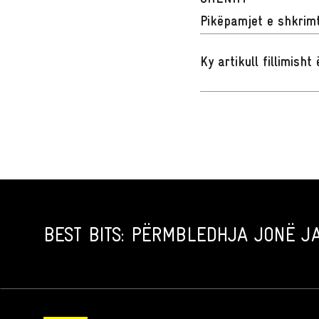
Pikëpamjet e shkrimt
Ky artikull fillimish
BEST BITS: PËRMBLEDHJA JONË JA