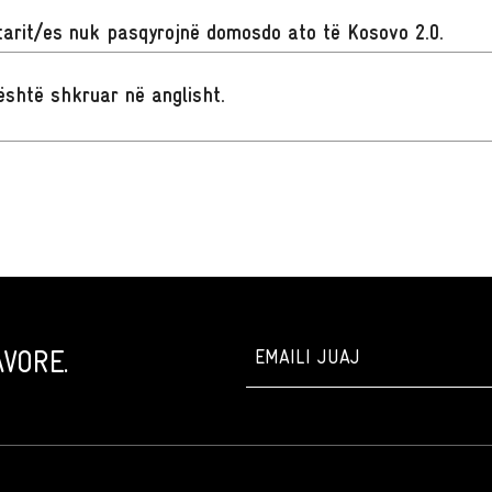
arit/es nuk pasqyrojnë domosdo ato të Kosovo 2.0.
t është shkruar në anglisht
.
VORE.