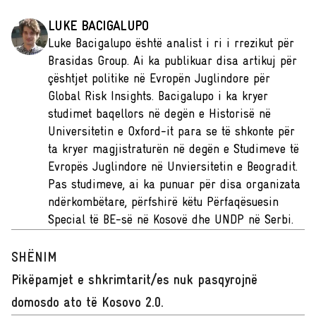
LUKE BACIGALUPO
Luke Bacigalupo është analist i ri i rrezikut për
Brasidas Group. Ai ka publikuar disa artikuj për
çështjet politike në Evropën Juglindore për
Global Risk Insights. Bacigalupo i ka kryer
studimet baqellors në degën e Historisë në
Universitetin e Oxford-it para se të shkonte për
ta kryer magjistraturën në degën e Studimeve të
Evropës Juglindore në Unviersitetin e Beogradit.
Pas studimeve, ai ka punuar për disa organizata
ndërkombëtare, përfshirë këtu Përfaqësuesin
Special të BE-së në Kosovë dhe UNDP në Serbi.
SHËNIM
Pikëpamjet e shkrimtarit/es nuk pasqyrojnë
domosdo ato të Kosovo 2.0.