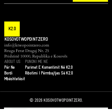
K2.0
KOSOVOTWOPOINTZERO
info@ktwopointzero.com
Rruga Ferat Dragaj Nr. 25
Prishtinë 10000, Republika e Kosovës
ABOUT US
PUNONI ME NE
Për Ne
Parimet E Komentimit Në K2.0
Bordi
Ribotimi I Përmbajtjes Së K2.0
Mbështetësit
©
2026
KOSOVOTWOPOINTZERO.