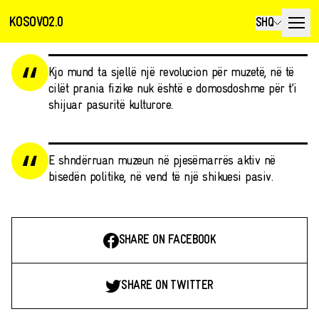
KOSOVO2.0
SHQ
Kjo mund ta sjellë një revolucion për muzetë, në të
cilët prania fizike nuk është e domosdoshme për t’i
shijuar pasuritë kulturore.
E shndërruan muzeun në pjesëmarrës aktiv në
bisedën politike, në vend të një shikuesi pasiv.
SHARE ON FACEBOOK
SHARE ON TWITTER