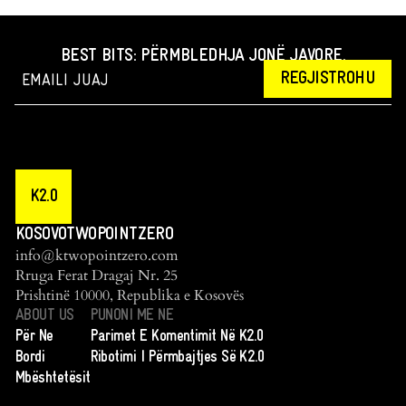
BEST BITS: PËRMBLEDHJA JONË JAVORE.
REGJISTROHU
K2.0
KOSOVOTWOPOINTZERO
info@ktwopointzero.com
Rruga Ferat Dragaj Nr. 25
Prishtinë 10000, Republika e Kosovës
ABOUT US
PUNONI ME NE
Për Ne
Parimet E Komentimit Në K2.0
Bordi
Ribotimi I Përmbajtjes Së K2.0
Mbështetësit