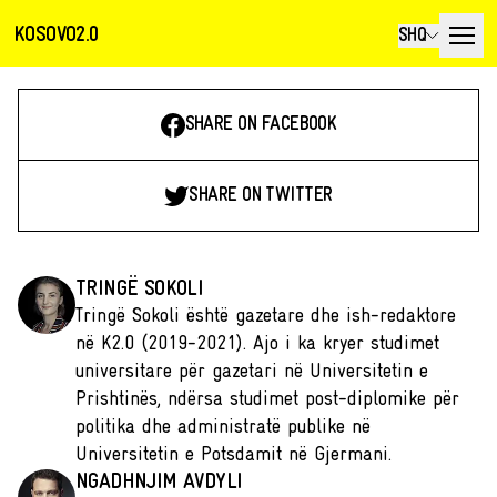
KOSOVO2.0
SHQ
SHARE ON FACEBOOK
SHARE ON TWITTER
TRINGË SOKOLI
Tringë Sokoli është gazetare dhe ish-redaktore
në K2.0 (2019-2021). Ajo i ka kryer studimet
universitare për gazetari në Universitetin e
Prishtinës, ndërsa studimet post-diplomike për
politika dhe administratë publike në
Universitetin e Potsdamit në Gjermani.
NGADHNJIM AVDYLI