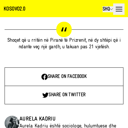
KOSOVO2.0
SHQ
Shoqet që u rritën në Piranë të Prizrenit, në dy shtëpi që i
ndante veç një gardh, u takuan pas 21 vjetësh.
SHARE ON FACEBOOK
SHARE ON TWITTER
AURELA KADRIU
Aurela Kadriu është sociologe, hulumtuese dhe