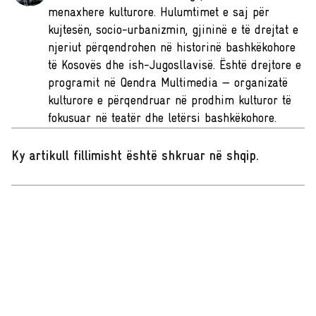
menaxhere kulturore. Hulumtimet e saj për
kujtesën, socio-urbanizmin, gjininë e të drejtat e
njeriut përqendrohen në historinë bashkëkohore
të Kosovës dhe ish-Jugosllavisë. Është drejtore e
programit në Qendra Multimedia — organizatë
kulturore e përqendruar në prodhim kulturor të
fokusuar në teatër dhe letërsi bashkëkohore.
Ky artikull fillimisht është shkruar në shqip
.