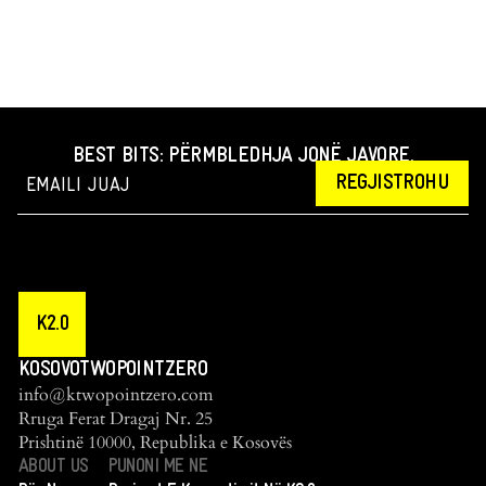
BEST BITS: PËRMBLEDHJA JONË JAVORE.
REGJISTROHU
K2.0
KOSOVOTWOPOINTZERO
info@ktwopointzero.com
Rruga Ferat Dragaj Nr. 25
Prishtinë 10000, Republika e Kosovës
ABOUT US
PUNONI ME NE