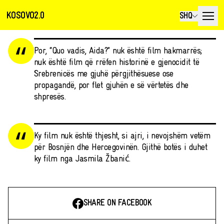
KOSOVO2.0
SHQ
Por, “Quo vadis, Aida?” nuk është film hakmarrës;
nuk është film që rrëfen historinë e gjenocidit të
Srebrenicës me gjuhë përgjithësuese ose
propagandë, por flet gjuhën e së vërtetës dhe
shpresës.
Ky film nuk është thjesht, si ajri, i nevojshëm vetëm
për Bosnjën dhe Hercegovinën. Gjithë botës i duhet
ky film nga Jasmila Žbanić.
SHARE ON FACEBOOK