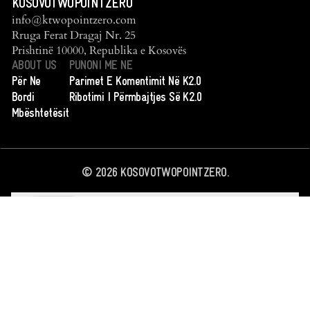
KOSOVOTWOPOINTZERO
info@ktwopointzero.com
Rruga Ferat Dragaj Nr. 25
Prishtinë 10000, Republika e Kosovës
ABOUT US
PUNONI ME NE
Për Ne
Parimet E Komentimit Në K2.0
Bordi
Ribotimi I Përmbajtjes Së K2.0
Mbështetësit
©
2026
KOSOVOTWOPOINTZERO.