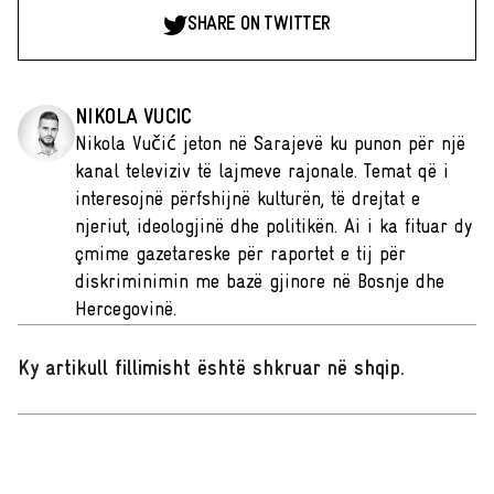
SHARE ON TWITTER
NIKOLA VUCIC
Nikola Vučić jeton në Sarajevë ku punon për një
kanal televiziv të lajmeve rajonale. Temat që i
interesojnë përfshijnë kulturën, të drejtat e
njeriut, ideologjinë dhe politikën. Ai i ka fituar dy
çmime gazetareske për raportet e tij për
diskriminimin me bazë gjinore në Bosnje dhe
Hercegovinë.
Ky artikull fillimisht është shkruar në shqip
.