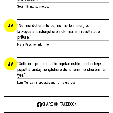
Sevim Brina, pulmologe
"Ne mundohemi të bëjmë më të mirën, por
fatkeqësisht ndonjëherë nuk marrim rezultatet e
pritura."
Mahir Krasniç, infermier
"Qëllimi i profesionit të mjekut është t'i shërbejë
popullit, andaj ne çdoherë do të jemi në shërbim të
tyre."
Lum Muhaxhiri, specializant i emergjencës
SHARE ON FACEBOOK