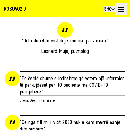
KOSOVO2.0
SHQ
"Jeta duhet të vazhdojë, me ose pa virusin."
Leonard Muja, pulmolog
"Po është shumë e lodhshme që vetëm një infermier
të përkujdeset për 10 pacientë me COVID-19
përnjëherë."
Gresa Geci, infermiere
"Që nga fillimi i vitit 2020 nuk e kam marrë asnjë
ditë pushim."