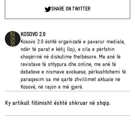
SHARE ON TWITTER
KOSOVO 2.0
Kosovo 2.0 është organizatë e pavarur mediale,
ndër të parat e këtij lloji, e cila e përfshin
shoqërinë në diskutime thelbësore. Me anë të
revistave të shtypura dhe online, me anë të
debateve e nismave avokuese, përkushtohemi të
paraqesim sa më qartë zhvillimet aktuale në
Kosovë, në rajon e më gjerë.
Ky artikull fillimisht është shkruar në shqip
.