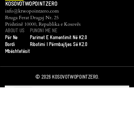
KOSOVOTWOPOINTZERO
info@ktwopointzero.com
Rruga Ferat Dragaj Nr. 25
Prishtinë 10000, Republika e Kosovës
ABOUT US
PUNONI ME NE
Për Ne
Parimet E Komentimit Në K2.0
Bordi
Ribotimi I Përmbajtjes Së K2.0
Mbështetësit
©
2026
KOSOVOTWOPOINTZERO.