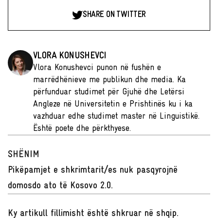
SHARE ON TWITTER
VLORA KONUSHEVCI
Vlora Konushevci punon në fushën e
marrëdhënieve me publikun dhe media. Ka
përfunduar studimet për Gjuhë dhe Letërsi
Angleze në Universitetin e Prishtinës ku i ka
vazhduar edhe studimet master në Linguistikë.
Është poete dhe përkthyese.
SHËNIM
Pikëpamjet e shkrimtarit/es nuk pasqyrojnë
domosdo ato të Kosovo 2.0.
Ky artikull fillimisht është shkruar në shqip
.