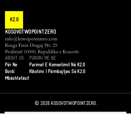
K2.0
KOSOVOTWOPOINTZERO
info@ktwopointzero.com
Rruga Ferat Dragaj Nr. 25
Prishtinë 10000, Republika e Kosovës
ABOUT US
PUNONI ME NE
Për Ne
Parimet E Komentimit Në K2.0
Bordi
Ribotimi I Përmbajtjes Së K2.0
Mbështetësit
©
2026
KOSOVOTWOPOINTZERO.