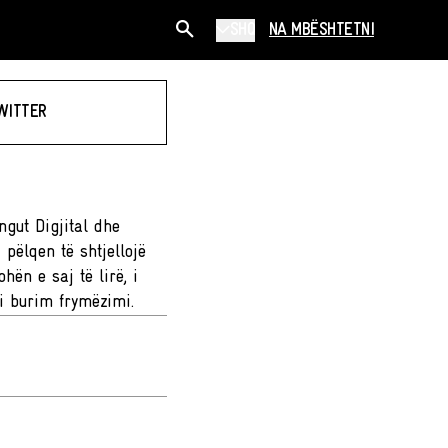
SHQ
NA MBËSHTETNI
WITTER
ngut Digjital dhe
 pëlqen të shtjellojë
hën e saj të lirë, i
si burim frymëzimi.