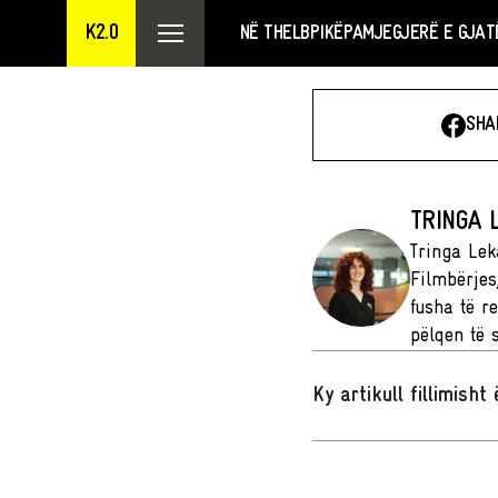
K2.0
NË THELB
PIKËPAMJE
GJERË E GJAT
SHA
TRINGA 
Tringa Lek
Filmbërjes,
fusha të re
pëlqen të 
Ky artikull fillimish