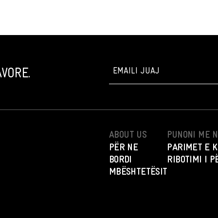
VORE.
ABOUT US
PUNONI ME 
PËR NE
PARIMET E K
BORDI
RIBOTIMI I 
MBËSHTETËSIT