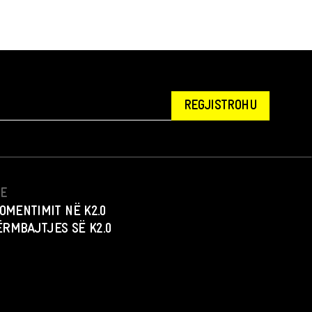
REGJISTROHU
NE
OMENTIMIT NË K2.0
PËRMBAJTJES SË K2.0