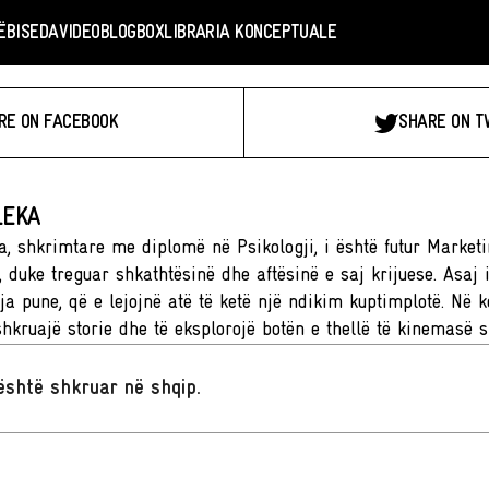
Ë
BISEDA
VIDEO
BLOGBOX
LIBRARIA KONCEPTUALE
RE ON FACEBOOK
SHARE ON T
LEKA
a, shkrimtare me diplomë në Psikologji, i është futur Marketi
 duke treguar shkathtësinë dhe aftësinë e saj krijuese. Asaj i
ja pune, që e lejojnë atë të ketë një ndikim kuptimplotë. Në ko
shkruajë storie dhe të eksplorojë botën e thellë të kinemasë 
t është shkruar në shqip
.