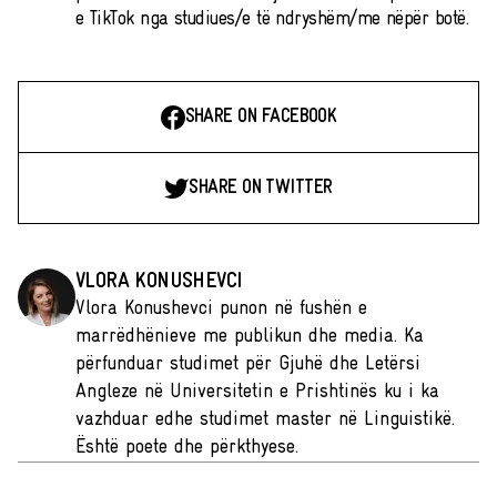
e TikTok nga studiues/e të ndryshëm/me nëpër botë.
SHARE ON FACEBOOK
SHARE ON TWITTER
VLORA KONUSHEVCI
Vlora Konushevci punon në fushën e
marrëdhënieve me publikun dhe media. Ka
përfunduar studimet për Gjuhë dhe Letërsi
Angleze në Universitetin e Prishtinës ku i ka
vazhduar edhe studimet master në Linguistikë.
Është poete dhe përkthyese.