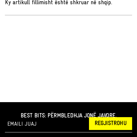
Ky artikull fillimisht është shkruar në shqip
.
BEST BITS: PËRMBLEDHJA JONË JAVORE.
REGJISTROHU