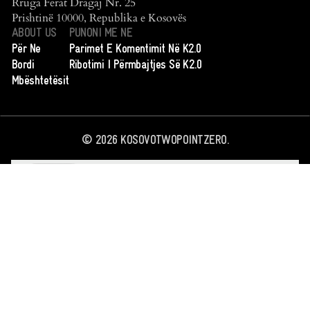
Rruga Ferat Dragaj Nr. 25
Prishtinë 10000, Republika e Kosovës
ABOUT US
PUNONI ME NE
Për Ne
Parimet E Komentimit Në K2.0
Bordi
Ribotimi I Përmbajtjes Së K2.0
Mbështetësit
©
2026
KOSOVOTWOPOINTZERO.