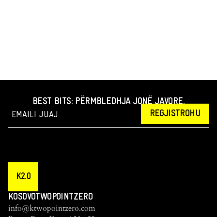
BEST BITS: PËRMBLEDHJA JONË JAVORE.
REGJISTROHU
K2.0
KOSOVOTWOPOINTZERO
info@ktwopointzero.com