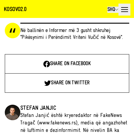
KOSOVO2.0
SHQ
Në ballinën e Informer më 3 gusht shkruhej:
“Pikësynimi i Perëndimit: Vriteni Vučić në Kosovë”.
SHARE ON FACEBOOK
SHARE ON TWITTER
STEFAN JANJIC
Stefan Janjić është kryeredaktor në FakeNews
Tragač (www.fakenews.rs), media që angazhohet
në luftimin e dezinformimit. Në nivelin BA ka