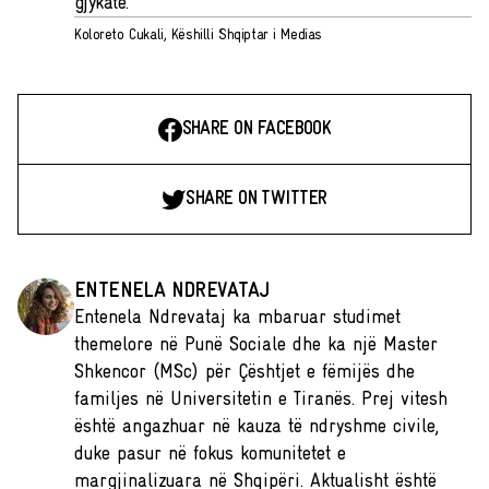
gjykatë."
Koloreto Cukali, Këshilli Shqiptar i Medias
SHARE ON FACEBOOK
SHARE ON TWITTER
ENTENELA NDREVATAJ
Entenela Ndrevataj ka mbaruar studimet
themelore në Punë Sociale dhe ka një Master
Shkencor (MSc) për Çështjet e fëmijës dhe
familjes në Universitetin e Tiranës. Prej vitesh
është angazhuar në kauza të ndryshme civile,
duke pasur në fokus komunitetet e
margjinalizuara në Shqipëri. Aktualisht është