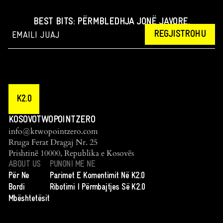
BEST BITS: PËRMBLEDHJA JONË JAVORE.
REGJISTROHU
K2.0
KOSOVOTWOPOINTZERO
info@ktwopointzero.com
Rruga Ferat Dragaj Nr. 25
Prishtinë 10000, Republika e Kosovës
ABOUT US
PUNONI ME NE
Për Ne
Parimet E Komentimit Në K2.0
Bordi
Ribotimi I Përmbajtjes Së K2.0
Mbështetësit