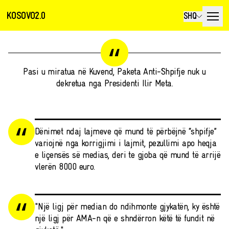
KOSOVO2.0
SHQ
Pasi u miratua në Kuvend, Paketa Anti-Shpifje nuk u
dekretua nga Presidenti Ilir Meta.
Dënimet ndaj lajmeve që mund të përbëjnë “shpifje”
variojnë nga korrigjimi i lajmit, pezullimi apo heqja
e liçensës së medias, deri te gjoba që mund të arrijë
vlerën 8000 euro.
"Një ligj për median do ndihmonte gjykatën, ky është
një ligj për AMA-n që e shndërron këtë të fundit në