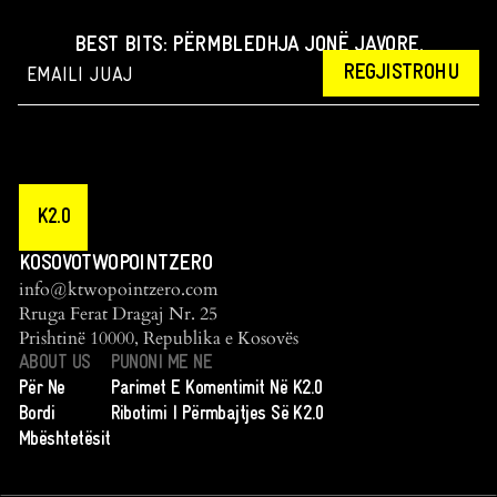
BEST BITS: PËRMBLEDHJA JONË JAVORE.
REGJISTROHU
K2.0
KOSOVOTWOPOINTZERO
info@ktwopointzero.com
Rruga Ferat Dragaj Nr. 25
Prishtinë 10000, Republika e Kosovës
ABOUT US
PUNONI ME NE
Për Ne
Parimet E Komentimit Në K2.0
Bordi
Ribotimi I Përmbajtjes Së K2.0
Mbështetësit