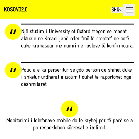
KOSOVO2.0
SHQ
Një studim i University of Oxford tregon se masat
aktuale në Kroaci janë ndër “më të rreptat” në botë
duke krahasuar me numrin e rasteve të konfirmuara.
Policia e ka përsëritur se çdo person që shihet duke
i shkelur urdhërat e izolimit duhet të raportohet nga
dëshmitarët.
Monitorimi i telefonave mobilë do të kryhej për të parë se a
po respektohen kërkesat e izolimit.