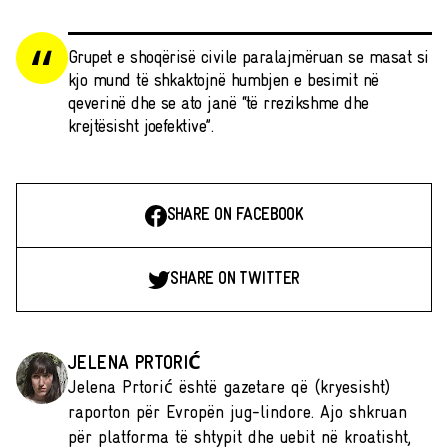
Grupet e shoqërisë civile paralajmëruan se masat si
kjo mund të shkaktojnë humbjen e besimit në
qeverinë dhe se ato janë “të rrezikshme dhe
krejtësisht joefektive”.
SHARE ON FACEBOOK
SHARE ON TWITTER
JELENA PRTORIĆ
Jelena Prtorić është gazetare që (kryesisht)
raporton për Evropën jug-lindore. Ajo shkruan
për platforma të shtypit dhe uebit në kroatisht,