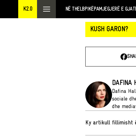
K2.0
NË THELB
PIKËPAMJE
GJERË E GJAT
KUSH GARON?
SHA
DAFINA H
Dafina Hali
sociale dhe
dhe mediav
Ky artikull fillimish