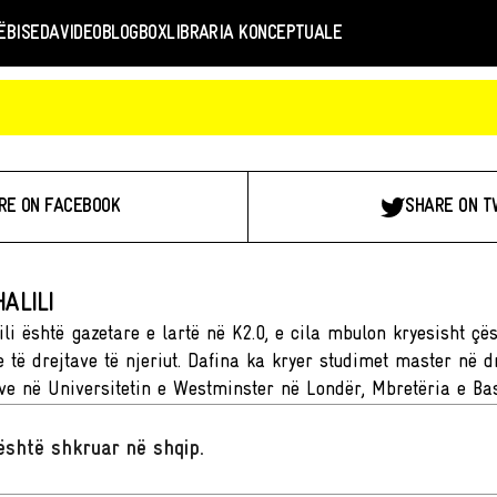
Ë
BISEDA
VIDEO
BLOGBOX
LIBRARIA KONCEPTUALE
RE ON FACEBOOK
SHARE ON T
ALILI
li është gazetare e lartë në K2.0, e cila mbulon kryesisht çës
 të drejtave të njeriut. Dafina ka kryer studimet master në dr
e në Universitetin e Westminster në Londër, Mbretëria e Ba
t është shkruar në shqip
.