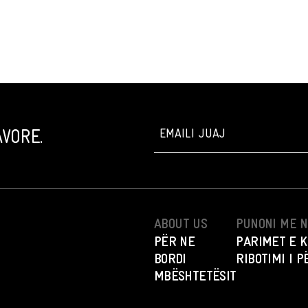
VORE.
ABOUT US
PUNONI ME 
PËR NE
PARIMET E K
BORDI
RIBOTIMI I 
MBËSHTETËSIT