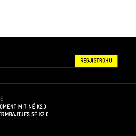
REGJISTROHU
NE
OMENTIMIT NË K2.0
PËRMBAJTJES SË K2.0