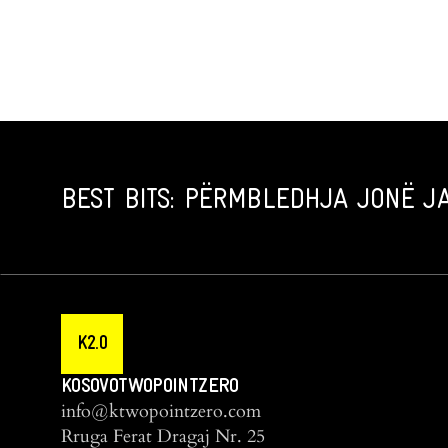
BEST BITS: PËRMBLEDHJA JONË JA
K2.0
KOSOVOTWOPOINTZERO
info@ktwopointzero.com
Rruga Ferat Dragaj Nr. 25