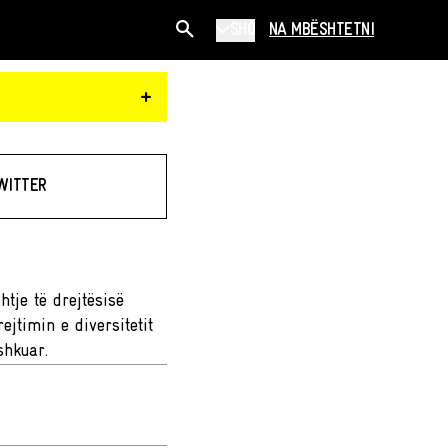
SHQ
NA MBËSHTETNI
+
WITTER
htje të drejtësisë
ejtimin e diversitetit
shkuar.