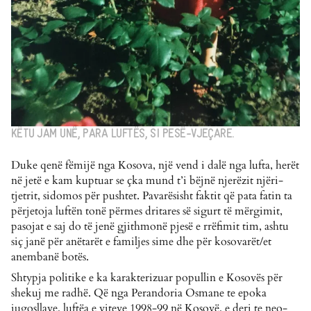
KËTU JAM UNË, PARA LUFTËS, SI PESË-VJEÇARE.
Duke qenë fëmijë nga Kosova, një vend i dalë nga lufta, herët
në jetë e kam kuptuar se çka mund t’i bëjnë njerëzit njëri-
tjetrit, sidomos për pushtet. Pavarësisht faktit që pata fatin ta
përjetoja luftën tonë përmes dritares së sigurt të mërgimit,
pasojat e saj do të jenë gjithmonë pjesë e rrëfimit tim, ashtu
siç janë për anëtarët e familjes sime dhe për kosovarët/et
anembanë botës.
Shtypja politike e ka karakterizuar popullin e Kosovës për
shekuj me radhë. Që nga Perandoria Osmane te epoka
jugosllave, luftëa e viteve 1998-99 në Kosovë, e deri te neo-