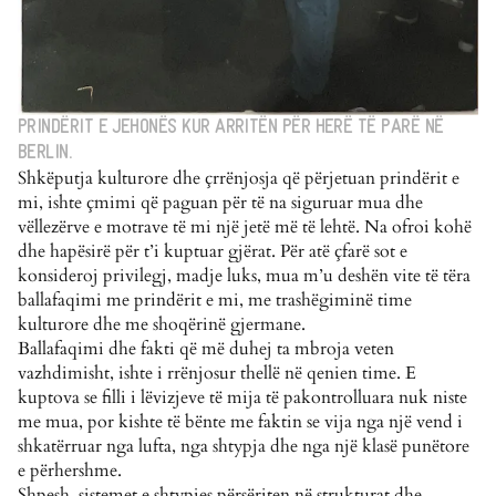
PRINDËRIT E JEHONËS KUR ARRITËN PËR HERË TË PARË NË
BERLIN.
Shkëputja kulturore dhe çrrënjosja që përjetuan prindërit e
mi, ishte çmimi që paguan për të na siguruar mua dhe
vëllezërve e motrave të mi një jetë më të lehtë. Na ofroi kohë
dhe hapësirë për t’i kuptuar gjërat. Për atë çfarë sot e
konsideroj privilegj, madje luks, mua m’u deshën vite të tëra
ballafaqimi me prindërit e mi, me trashëgiminë time
kulturore dhe me shoqërinë gjermane.
Ballafaqimi dhe fakti që më duhej ta mbroja veten
vazhdimisht, ishte i rrënjosur thellë në qenien time. E
kuptova se filli i lëvizjeve të mija të pakontrolluara nuk niste
me mua, por kishte të bënte me faktin se vija nga një vend i
shkatërruar nga lufta, nga shtypja dhe nga një klasë punëtore
e përhershme.
Shpesh, sistemet e shtypjes përsëriten në strukturat dhe