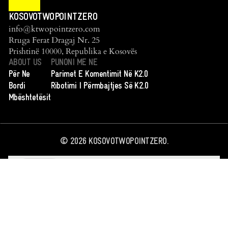
KOSOVOTWOPOINTZERO
info@ktwopointzero.com
Rruga Ferat Dragaj Nr. 25
Prishtinë 10000, Republika e Kosovës
ABOUT US
PUNONI ME NE
Për Ne
Parimet E Komentimit Në K2.0
Bordi
Ribotimi I Përmbajtjes Së K2.0
Mbështetësit
©
2026
KOSOVOTWOPOINTZERO.