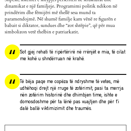
dinamikat e një familjeje. Programimi politik ndikon në
prindërim dhe fëmijëri më thellë sesa mund ta
paramendojmë. Në shumë familje kam vënë re figurën e
babait si diktator, sundues dhe “zot shtëpie”, që për mua
simbolizon vetë thelbin e patriarkatit.
Sot gjej rehati të ripërtërirë në rrënjët e mia, të cilat
me kohë u shndërruan në krahë.
Të bëja paqe me copëza të ndryshme të vetes, më
udhëhoqi drejt një rruge të zotërimit, pasi ta merrja
nën zotërim historinë dhe dhimbjen time, ishte e
domosdoshme për ta lënë pas vuajtjen dhe për t’i
dalë ballë viktimizimit dhe traumës.