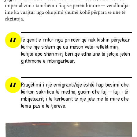
imperializmi i tanishëm i fuqive perëndimore — vendlindja
ime ka vuajtur nga okupimi shumë kohë përpara se unë të
ekzistoja.
Të qenit e rritur nga prindër që nuk kishin përjetuar
kurrë një sistem që ua mëson vetë-reflektimin,
kufijtë apo shërimin, bëri që edhe unë ta jetoja jetën
gjithmonë e mbingarkuar.
Rrugëtimi i një emigranti/eje është hap besimi dhe
kërkon sakrifica të mëdha, guxim dhe faj — faji i të
mbijetuarit, i të kërkuarit të një jete më të mirë dhe
lënia pas e të tjerëve.