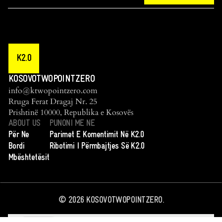
K2.0
KOSOVOTWOPOINTZERO
info@ktwopointzero.com
Rruga Ferat Dragaj Nr. 25
Prishtinë 10000, Republika e Kosovës
ABOUT US
PUNONI ME NE
Për Ne
Parimet E Komentimit Në K2.0
Bordi
Ribotimi I Përmbajtjes Së K2.0
Mbështetësit
©
2026
KOSOVOTWOPOINTZERO.