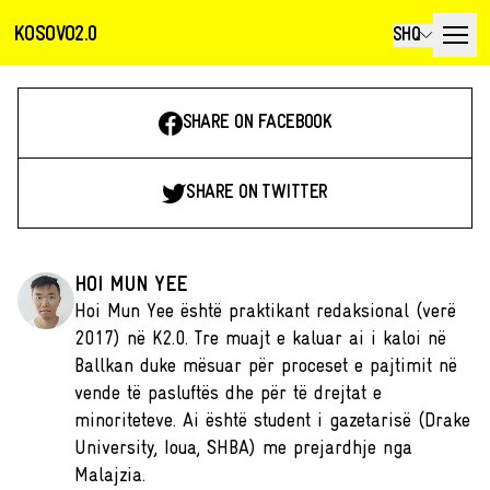
KOSOVO2.0
SHQ
SHARE ON FACEBOOK
SHARE ON TWITTER
HOI MUN YEE
Hoi Mun Yee është praktikant redaksional (verë
2017) në K2.0. Tre muajt e kaluar ai i kaloi në
Ballkan duke mësuar për proceset e pajtimit në
vende të pasluftës dhe për të drejtat e
minoriteteve. Ai është student i gazetarisë (Drake
University, Ioua, SHBA) me prejardhje nga
Malajzia.