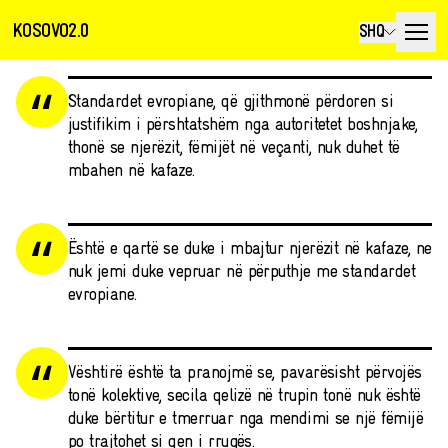
KOSOVO2.0
SHQ
Standardet evropiane, që gjithmonë përdoren si
justifikim i përshtatshëm nga autoritetet boshnjake,
thonë se njerëzit, fëmijët në veçanti, nuk duhet të
mbahen në kafaze.
Është e qartë se duke i mbajtur njerëzit në kafaze, ne
nuk jemi duke vepruar në përputhje me standardet
evropiane.
Vështirë është ta pranojmë se, pavarësisht përvojës
tonë kolektive, secila qelizë në trupin tonë nuk është
duke bërtitur e tmerruar nga mendimi se një fëmijë
po trajtohet si qen i rrugës.