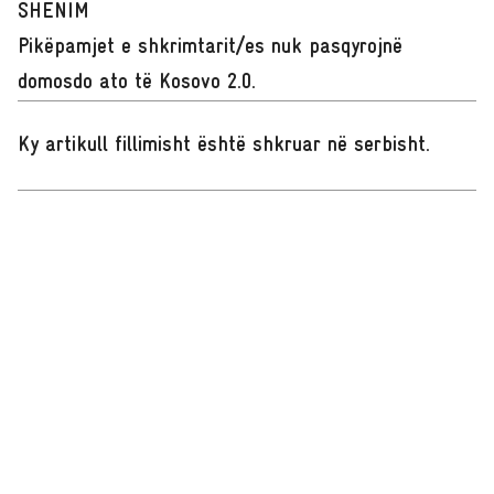
SHËNIM
Pikëpamjet e shkrimtarit/es nuk pasqyrojnë
domosdo ato të Kosovo 2.0.
Ky artikull fillimisht është shkruar në serbisht
.