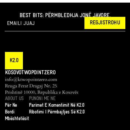
BEST BITS: PËRMBLEDHJA JONË JAVORE.
REGJISTROHU
K2.0
KOSOVOTWOPOINTZERO
info@ktwopointzero.com
Rruga Ferat Dragaj Nr. 25
Prishtinë 10000, Republika e Kosovës
ABOUT US
PUNONI ME NE
Për Ne
Parimet E Komentimit Në K2.0
Bordi
Ribotimi I Përmbajtjes Së K2.0
Mbështetësit