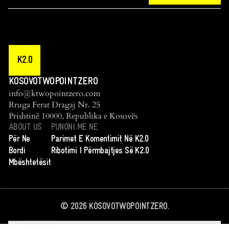
K2.0
KOSOVOTWOPOINTZERO
info@ktwopointzero.com
Rruga Ferat Dragaj Nr. 25
Prishtinë 10000, Republika e Kosovës
ABOUT US
PUNONI ME NE
Për Ne
Parimet E Komentimit Në K2.0
Bordi
Ribotimi I Përmbajtjes Së K2.0
Mbështetësit
©
2026
KOSOVOTWOPOINTZERO.