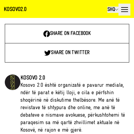
KOSOVO2.0
SHQ
SHARE ON FACEBOOK
SHARE ON TWITTER
KOSOVO 2.0
Kosovo 2.0 është organizatë e pavarur mediale,
ndër të parat e këtij lloji, e cila e përfshin
shoqërinë në diskutime thelbësore. Me anë të
revistave të shtypura dhe online, me anë të
debateve e nismave avokuese, përkushtohemi të
paraqesim sa më qartë zhvillimet aktuale në
Kosovë, në rajon e më gjerë.