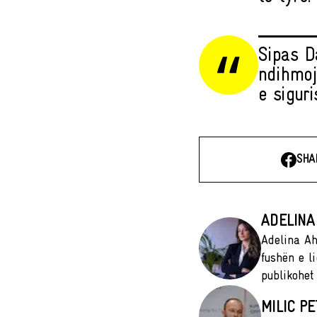
Sipas Da
ndihmoj
e siguri
SHA
ADELINA
Adelina Ah
fushën e li
publikohet
MILIC PE