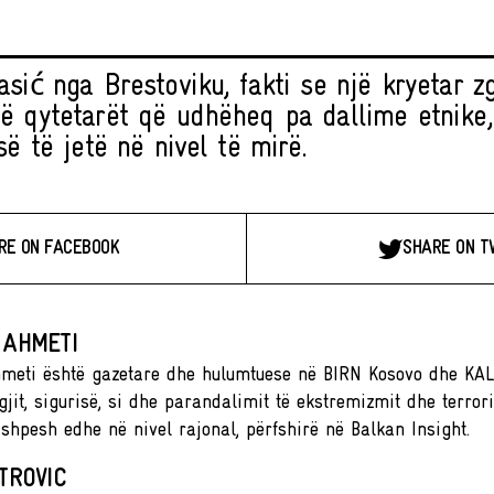
sić nga Brestoviku, fakti se një kryetar zg
ë qytetarët që udhëheq pa dallime etnike,
së të jetë në nivel të mirë.
RE ON FACEBOOK
SHARE ON T
 AHMETI
meti është gazetare dhe hulumtuese në BIRN Kosovo dhe KA
gjit, sigurisë, si dhe parandalimit të ekstremizmit dhe terror
 shpesh edhe në nivel rajonal, përfshirë në Balkan Insight.
TROVIC