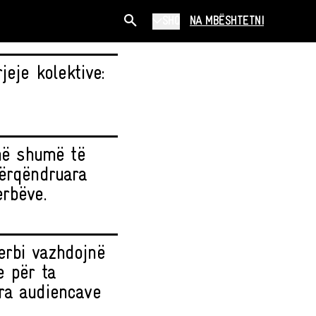
SHQ
NA MBËSHTETNI
eje kolektive:
anë shumë të
përqëndruara
erbëve.
erbi vazhdojnë
e për ta
ra audiencave