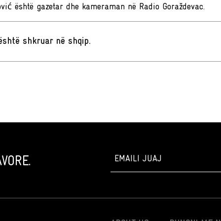
ović është gazetar dhe kameraman në Radio Goraždevac.
t është shkruar në shqip
.
VORE.