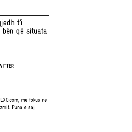
jedh t’i
 bën që situata
WITTER
LLXO.com, me fokus në
izmit. Puna e saj