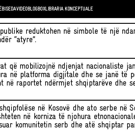
Ë
BISEDA
VIDEO
BLOGBOX
LIBRARIA KONCEPTUALE
 publike reduktohen në simbole të një ndarj
dër “atyre”.
vat që mobilizojnë ndjenjat nacionaliste j
ra në platforma digjitale dhe se janë të 
ht në raportet ndërmjet shqiptarëve dhe s
shqipfolëse në Kosovë dhe ato serbe në S
hteten në korniza të njohura etnonacional
suar komunitetin serb dhe atë shqiptar pa