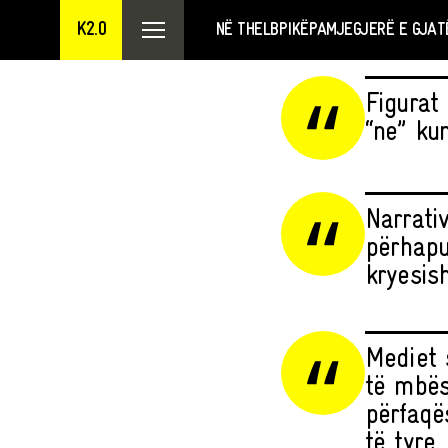
K2.0
NË THELB
PIKËPAMJE
GJERË E GJAT
Figurat
“ne” kun
Narrati
përhapu
kryesis
Mediet 
të mbës
përfaqë
të tyre.