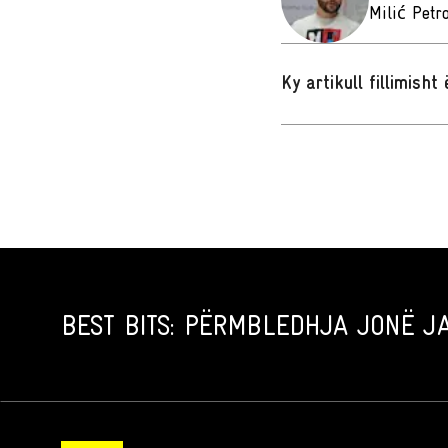
Milić Petr
Ky artikull fillimish
BEST BITS: PËRMBLEDHJA JONË JA