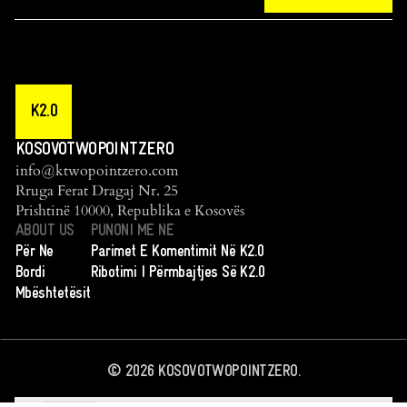
K2.0
KOSOVOTWOPOINTZERO
info@ktwopointzero.com
Rruga Ferat Dragaj Nr. 25
Prishtinë 10000, Republika e Kosovës
ABOUT US
PUNONI ME NE
Për Ne
Parimet E Komentimit Në K2.0
Bordi
Ribotimi I Përmbajtjes Së K2.0
Mbështetësit
©
2026
KOSOVOTWOPOINTZERO.