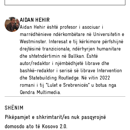
AIDAN HEHIR
Aidan Hehir është profesor i asociuar i
marrëdhënieve ndërkombëtare në Universitetin e
Westminster. Interesat e tij kërkimore përfshijnë
drejtësinë tranzicionale, ndërhyrjen humanitare
dhe shtetndërtimin në Ballkan. Është
autor/redaktor i njëmbëdhjetë librave dhe
bashkë-redaktor i serisë së librave Intervention
dhe Statebuilding Routledge. Në vitin 2022
romani i tij “Lulet e Srebrenicës” u botua nga
Qendra Multimedia.
SHËNIM
Pikëpamjet e shkrimtarit/es nuk pasqyrojnë
domosdo ato të Kosovo 2.0.