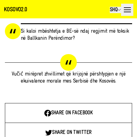
KOSOVO2.0
SHQ
Si kaloi mbështetja e BE-së ndaj regjimit më toksik
në Ballkanin Perëndimor?
Vučić mirëpret zhvillimet që krijojnë përshtypjen e një
ekuivalence morale mes Serbisë dhe Kosovës.
SHARE ON FACEBOOK
SHARE ON TWITTER