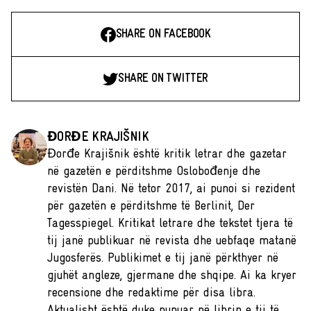
SHARE ON FACEBOOK
SHARE ON TWITTER
ĐORĐE KRAJIŠNIK
Đorđe Krajišnik është kritik letrar dhe gazetar
në gazetën e përditshme Oslobođenje dhe
revistën Dani. Në tetor 2017, ai punoi si rezident
për gazetën e përditshme të Berlinit, Der
Tagesspiegel. Kritikat letrare dhe tekstet tjera të
tij janë publikuar në revista dhe uebfaqe matanë
Jugosferës. Publikimet e tij janë përkthyer në
gjuhët angleze, gjermane dhe shqipe. Ai ka kryer
recensione dhe redaktime për disa libra.
Aktualisht është duke punuar në librin e tij të