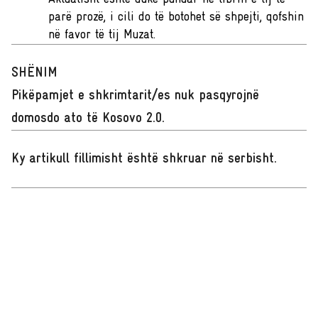
parë prozë, i cili do të botohet së shpejti, qofshin
në favor të tij Muzat.
SHËNIM
Pikëpamjet e shkrimtarit/es nuk pasqyrojnë
domosdo ato të Kosovo 2.0.
Ky artikull fillimisht është shkruar në serbisht
.