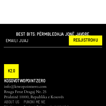
BEST BITS: PËRMBLEDHJA JONË JAVORE.
REGJISTROHU
K2.0
KOSOVOTWOPOINTZERO
info@ktwopointzero.com
Rruga Ferat Dragaj Nr. 25
Prishtinë 10000, Republika e Kosovës
ABOUT US
PUNONI ME NE