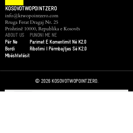
KOSOVOTWOPOINTZERO
info@ktwopointzero.com
Rruga Ferat Dragaj Nr. 25
Prishtinë 10000, Republika e Kosovës
ABOUT US
PUNONI ME NE
Për Ne
Parimet E Komentimit Në K2.0
Bordi
Ribotimi I Përmbajtjes Së K2.0
Mbështetësit
©
2026
KOSOVOTWOPOINTZERO.