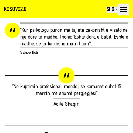
KOSOVO2.0
SHQ
“Kur psikologu punon me ta, ata zakonisht e vizatojnë
një dorë të madhe. Thonë: ‘Është dora e babit. Është e
madhe, se ja ka mshu mamit tem’”.
Sakibe Doli
“Në kuptimin profesional, mendoj se komunat duhet të
marrin më shumë përgjegjësi”
Adile Shaqiri