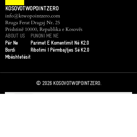
KOSOVOTWOPOINTZERO
info@ktwopointzero.com
Rruga Ferat Dragaj Nr. 25
Prishtinë 10000, Republika e Kosovës
ABOUT US
PUNONI ME NE
Për Ne
Parimet E Komentimit Në K2.0
Bordi
Ribotimi I Përmbajtjes Së K2.0
Mbështetësit
©
2026
KOSOVOTWOPOINTZERO.