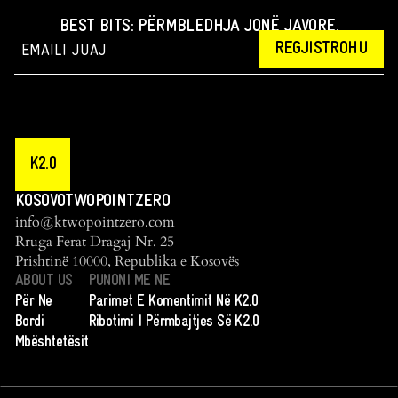
BEST BITS: PËRMBLEDHJA JONË JAVORE.
REGJISTROHU
K2.0
KOSOVOTWOPOINTZERO
info@ktwopointzero.com
Rruga Ferat Dragaj Nr. 25
Prishtinë 10000, Republika e Kosovës
ABOUT US
PUNONI ME NE
Për Ne
Parimet E Komentimit Në K2.0
Bordi
Ribotimi I Përmbajtjes Së K2.0
Mbështetësit