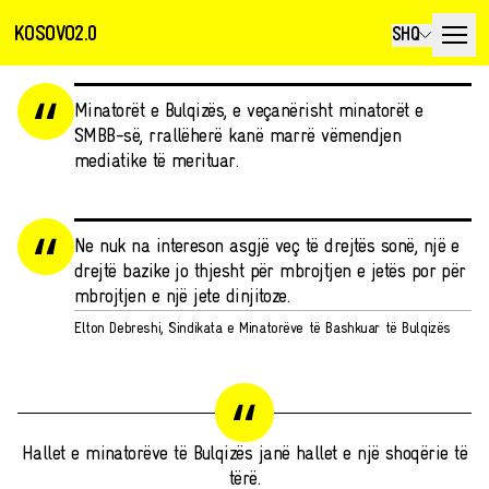
KOSOVO2.0
SHQ
Minatorët e Bulqizës, e veçanërisht minatorët e
SMBB-së, rrallëherë kanë marrë vëmendjen
mediatike të merituar.
Ne nuk na intereson asgjë veç të drejtës sonë, një e
drejtë bazike jo thjesht për mbrojtjen e jetës por për
mbrojtjen e një jete dinjitoze.
Elton Debreshi, Sindikata e Minatorëve të Bashkuar të Bulqizës
Hallet e minatorëve të Bulqizës janë hallet e një shoqërie të
tërë.