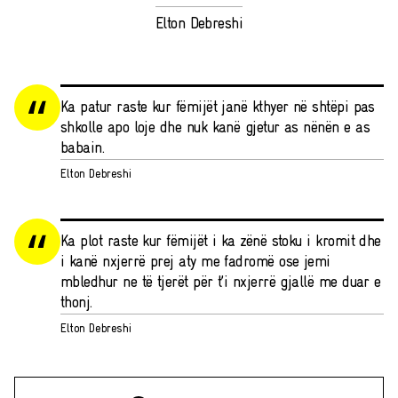
Elton Debreshi
Ka patur raste kur fëmijët janë kthyer në shtëpi pas
shkolle apo loje dhe nuk kanë gjetur as nënën e as
babain.
Elton Debreshi
Ka plot raste kur fëmijët i ka zënë stoku i kromit dhe
i kanë nxjerrë prej aty me fadromë ose jemi
mbledhur ne të tjerët për t’i nxjerrë gjallë me duar e
thonj.
Elton Debreshi