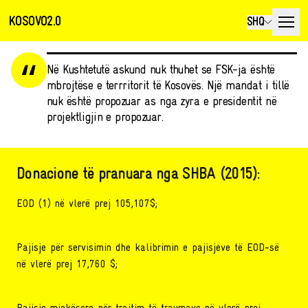
KOSOVO2.0
SHQ
Në Kushtetutë askund nuk thuhet se FSK-ja është
mbrojtëse e terrritorit të Kosovës. Një mandat i tillë
nuk është propozuar as nga zyra e presidentit në
projektligjin e propozuar.
Donacione të pranuara nga SHBA (2015):
EOD (1) në vlerë prej 105,107$;
Pajisje për servisimin dhe kalibrimin e pajisjeve të EOD-së
në vlerë prej 17,760 $;