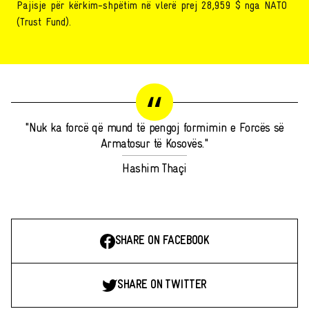
Pajisje për kërkim-shpëtim në vlerë prej 28,959 $ nga NATO
(Trust Fund).
"Nuk ka forcë që mund të pengoj formimin e Forcës së
Armatosur të Kosovës."
Hashim Thaçi
SHARE ON FACEBOOK
SHARE ON TWITTER