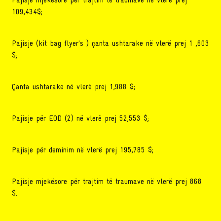
Pajisje mjekësore për trajtim të traumave në vlerë prej
109,434$;
Pajisje (kit bag flyer's ) çanta ushtarake në vlerë prej 1 ,603
$;
Çanta ushtarake në vlerë prej 1,988 $;
Pajisje për EOD (2) në vlerë prej 52,553 $;
Pajisje për deminim në vlerë prej 195,785 $;
Pajisje mjekësore për trajtim të traumave në vlerë prej 868
$.