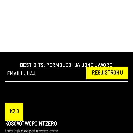
BEST BITS: PËRMBLEDHJA JONË JAVORE.
REGJISTROHU
K2.0
KOSOVOTWOPOINTZERO
info@ktwopointzero.com