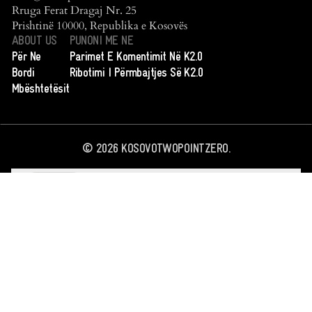
Rruga Ferat Dragaj Nr. 25
Prishtinë 10000, Republika e Kosovës
ABOUT US
PUNONI ME NE
Për Ne
Parimet E Komentimit Në K2.0
Bordi
Ribotimi I Përmbajtjes Së K2.0
Mbështetësit
©
2026
KOSOVOTWOPOINTZERO.