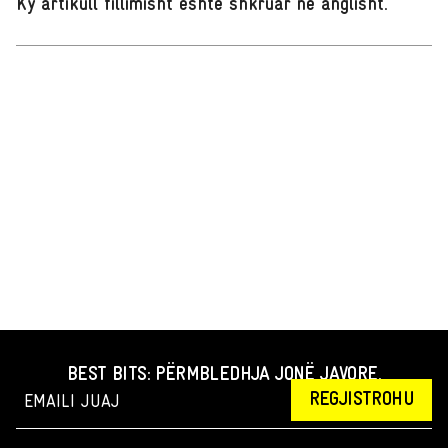
Ky artikull fillimisht është shkruar në anglisht
.
BEST BITS: PËRMBLEDHJA JONË JAVORE.
REGJISTROHU