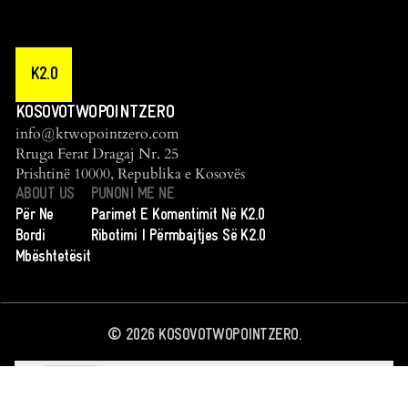
K2.0
KOSOVOTWOPOINTZERO
info@ktwopointzero.com
Rruga Ferat Dragaj Nr. 25
Prishtinë 10000, Republika e Kosovës
ABOUT US
PUNONI ME NE
Për Ne
Parimet E Komentimit Në K2.0
Bordi
Ribotimi I Përmbajtjes Së K2.0
Mbështetësit
©
2026
KOSOVOTWOPOINTZERO.