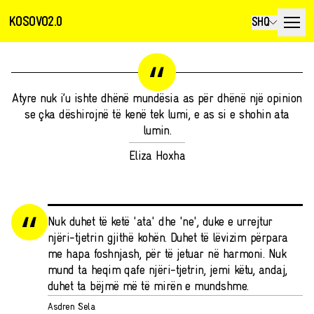
KOSOVO2.0
SHQ
Atyre nuk i’u ishte dhënë mundësia as për dhënë një opinion
se çka dëshirojnë të kenë tek lumi, e as si e shohin ata
lumin.
Eliza Hoxha
Nuk duhet të ketë 'ata' dhe 'ne', duke e urrejtur
njëri-tjetrin gjithë kohën. Duhet të lëvizim përpara
me hapa foshnjash, për të jetuar në harmoni. Nuk
mund ta heqim qafe njëri-tjetrin, jemi këtu, andaj,
duhet ta bëjmë më të mirën e mundshme.
Asdren Sela