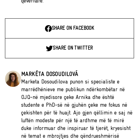
qeveritare.
SHARE ON FACEBOOK
SHARE ON TWITTER
MARKÉTA DOSOUDILOVÁ
Marketa Dosoudilova punon si specialiste e
marrëdhënieve me publikun ndërkombëtar në
OJQ-në mjedisore çeke Arnika dhe është
studente e PhD-së në gjuhën çeke me fokus në
çekishten për të huajt. Ajo gjen qëllimin e saj në
luftën modeste për një të ardhme më të mirë
duke informuar dhe inspiruar të tjerët, kryesisht
në temat e mbrojtjes dhe qëndrueshmërisë