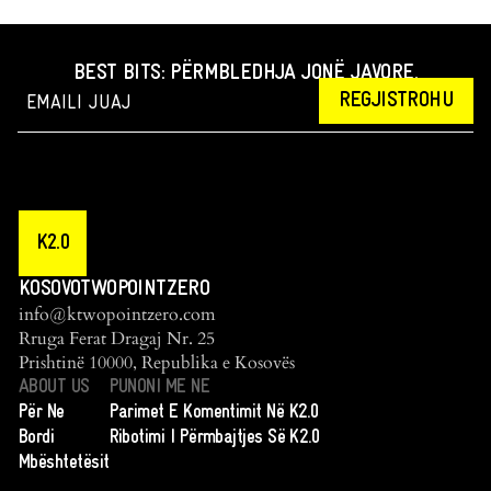
BEST BITS: PËRMBLEDHJA JONË JAVORE.
REGJISTROHU
K2.0
KOSOVOTWOPOINTZERO
info@ktwopointzero.com
Rruga Ferat Dragaj Nr. 25
Prishtinë 10000, Republika e Kosovës
ABOUT US
PUNONI ME NE
Për Ne
Parimet E Komentimit Në K2.0
Bordi
Ribotimi I Përmbajtjes Së K2.0
Mbështetësit