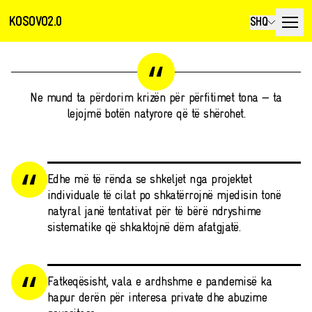
KOSOVO2.0
SHQ
Ne mund ta përdorim krizën për përfitimet tona — ta
lejojmë botën natyrore që të shërohet.
Edhe më të rënda se shkeljet nga projektet
individuale të cilat po shkatërrojnë mjedisin tonë
natyral janë tentativat për të bërë ndryshime
sistematike që shkaktojnë dëm afatgjatë.
Fatkeqësisht, vala e ardhshme e pandemisë ka
hapur derën për interesa private dhe abuzime