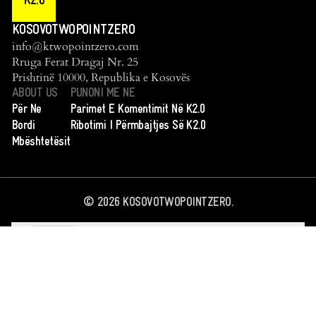
K2.0
KOSOVOTWOPOINTZERO
info@ktwopointzero.com
Rruga Ferat Dragaj Nr. 25
Prishtinë 10000, Republika e Kosovës
ABOUT US
PUNONI ME NE
Për Ne
Parimet E Komentimit Në K2.0
Bordi
Ribotimi I Përmbajtjes Së K2.0
Mbështetësit
©
2026
KOSOVOTWOPOINTZERO.