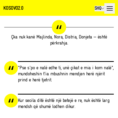
KOSOVO2.0
SHQ
Çka nuk kanë Majlinda, Nora, Distria, Donjeta — është
përkrahja.
"Pse s'po e nalë edhe ti, unë çikat e mia i kom nalë",
mundoheshin t'ia mbushnin mendjen herë njërit
prind e herë tjetrit.
Kur secila ditë është një betejë e re, nuk është larg
mendsh që shumë lodhen dikur.