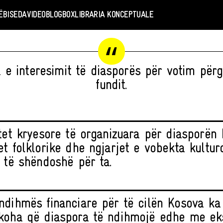
Ë
BISEDA
VIDEO
BLOGBOX
LIBRARIA KONCEPTUALE
a e interesimit të diasporës për votim përg
fundit.
etet kryesore të organizuara për diasporën
et folklorike dhe ngjarjet e vobekta kultu
m të shëndoshë për ta.
ndihmës financiare për të cilën Kosova ka
koha që diaspora të ndihmojë edhe me ek