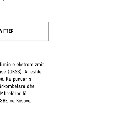
WITTER
limin e ekstremizmit
së (QKSS). Ai është
së. Ka punuar si
dërkombëtare dhe
 Mbretëror të
SBE në Kosovë,