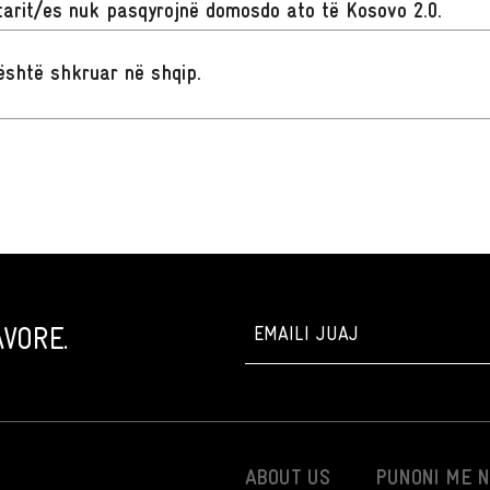
arit/es nuk pasqyrojnë domosdo ato të Kosovo 2.0.
t është shkruar në shqip
.
VORE.
ABOUT US
PUNONI ME 