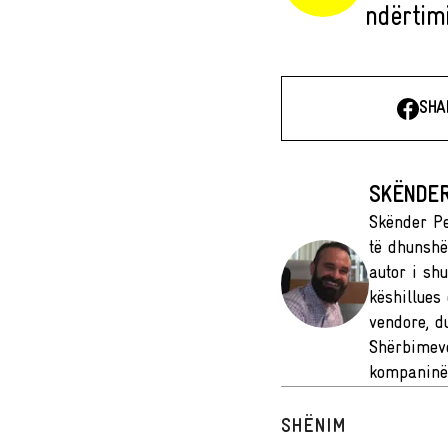
ndërtimi
SHA
SKËNDER
Skënder Pe
të dhunshë
autor i sh
këshillues
vendore, d
Shërbimeve
kompaninë
SHËNIM