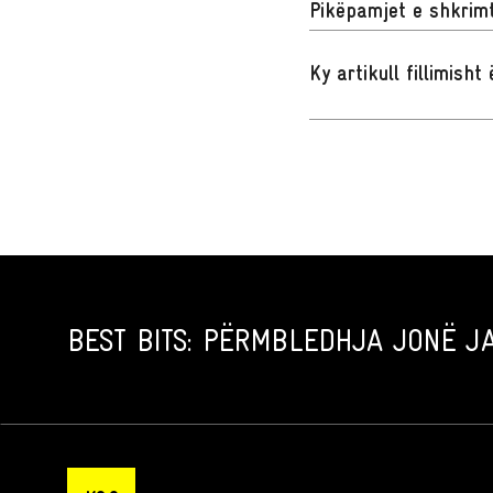
Pikëpamjet e shkrimt
Ky artikull fillimish
BEST BITS: PËRMBLEDHJA JONË JA