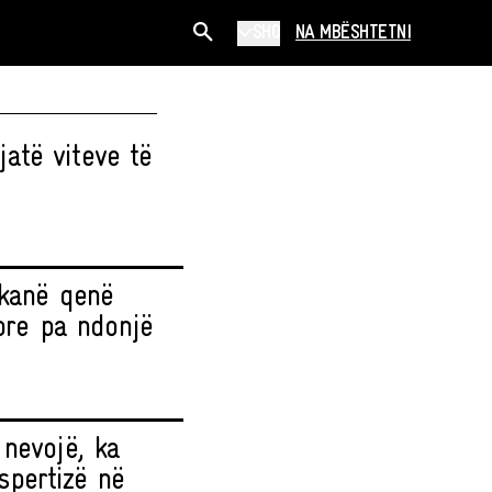
SHQ
NA MBËSHTETNI
jatë viteve të
 kanë qenë
rore pa ndonjë
 nevojë, ka
spertizë në