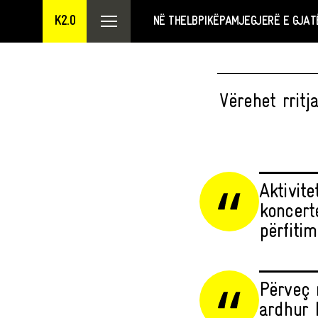
K2.0
NË THELB
PIKËPAMJE
GJERË E GJAT
Vërehet rritj
Aktivit
koncert
përfiti
Përveç 
ardhur 