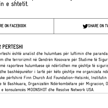
n e shtetit.
RE ON FACEBOOK
SHARE ON T
 PERTESHI
rteshi është analist dhe hulumtues për luftimin dhe paranda
m dhe terrorizmit në Qendrën Kosovare për Studime të Siguri
umë raporteve hulumtuese që ndërlidhen me çështje të siguri
 dhe bashkëpunëtor i lartë për këto çështje me organizata n
uke përfshirë Finn Church Aid Foundation–Helsinki, Institutin
 të Bashkuara, Organizatën Ndërkombëtare për Migracion, O
 e konsulencës MOONSHOT dhe Resolve Network USA.