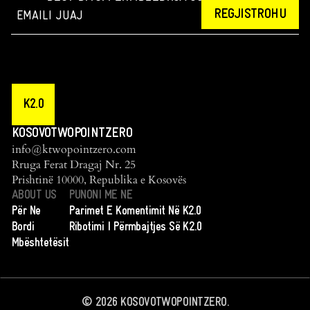
REGJISTROHU
K2.0
KOSOVOTWOPOINTZERO
info@ktwopointzero.com
Rruga Ferat Dragaj Nr. 25
Prishtinë 10000, Republika e Kosovës
ABOUT US
PUNONI ME NE
Për Ne
Parimet E Komentimit Në K2.0
Bordi
Ribotimi I Përmbajtjes Së K2.0
Mbështetësit
©
2026
KOSOVOTWOPOINTZERO.