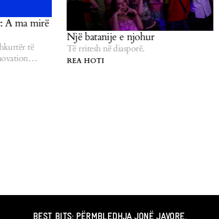
: A ma mirë
Një batanije e njohur
urtër të
Të rritesh në diasporë.
ovation
REA HOTI
BEST BITS: PËRMBLEDHJA JONË JAVORE.