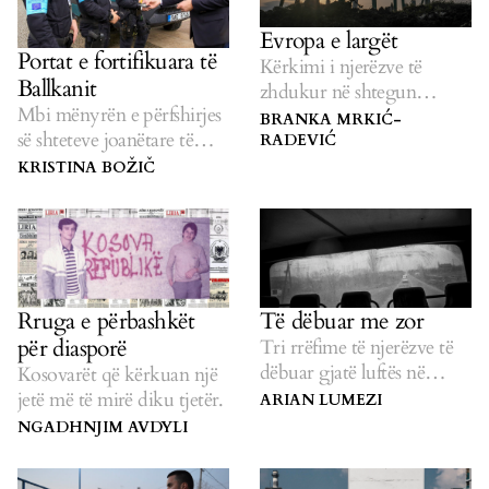
kalimin përtej bamirësisë.
Evropa e largët
Portat e fortifikuara të
Kërkimi i njerëzve të
Ballkanit
zhdukur në shtegun
Mbi mënyrën e përfshirjes
Ballkanik.
BRANKA MRKIĆ-
së shteteve joanëtare të
RADEVIĆ
BE-së në fortesën Evropë.
KRISTINA BOŽIČ
Rruga e përbashkët
Të dëbuar me zor
për diasporë
Tri rrëfime të njerëzve të
dëbuar gjatë luftës në
Kosovarët që kërkuan një
Kosovë.
jetë më të mirë diku tjetër.
ARIAN LUMEZI
NGADHNJIM AVDYLI