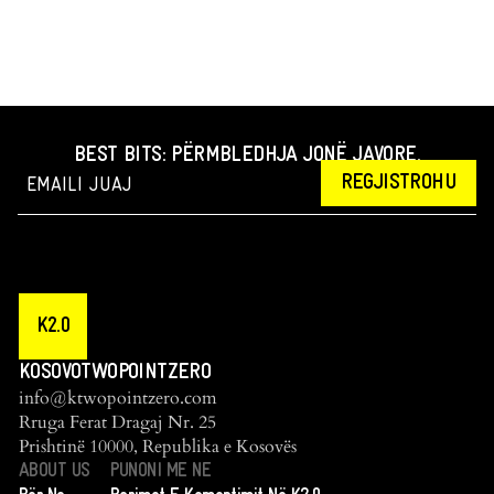
BEST BITS: PËRMBLEDHJA JONË JAVORE.
REGJISTROHU
K2.0
KOSOVOTWOPOINTZERO
info@ktwopointzero.com
Rruga Ferat Dragaj Nr. 25
Prishtinë 10000, Republika e Kosovës
ABOUT US
PUNONI ME NE