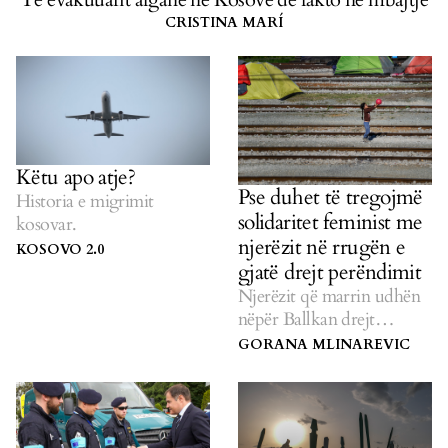
CRISTINA MARÍ
Këtu apo atje?
Pse duhet të tregojmë
Historia e migrimit
solidaritet feminist me
kosovar.
njerëzit në rrugën e
KOSOVO 2.0
gjatë drejt perëndimit
Njerëzit që marrin udhën
nëpër Ballkan drejt
Evropës Perëndimore
GORANA MLINAREVIC
rëndom përballen me
dhunë dhe keqtrajtim.
Adresimi i shkaqeve
kryesore nënkupton