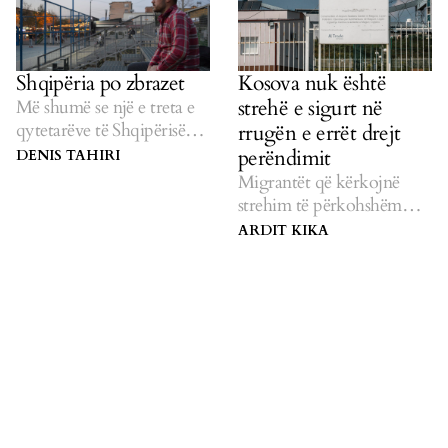
Shqipëria po zbrazet
Kosova nuk është
strehë e sigurt në
Më shumë se një e treta e
qytetarëve të Shqipërisë
rrugën e errët drejt
jetojnë jashtë.
perëndimit
DENIS TAHIRI
Migrantët që kërkojnë
strehim të përkohshëm
përballen me pak mbrojtje.
ARDIT KIKA