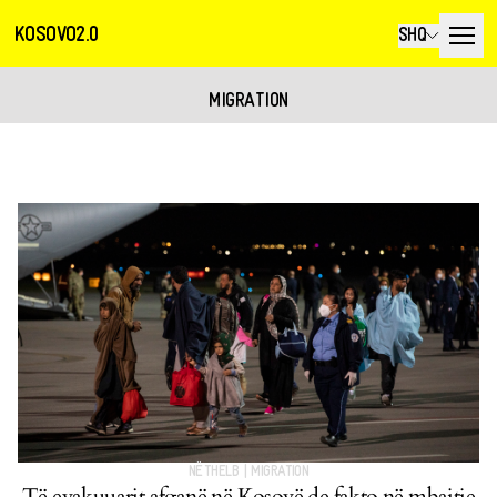
KOSOVO2.0
SHQ
MIGRATION
NË THELB
|
MIGRATION
Të evakuuarit afganë në Kosovë de fakto në mbajtje