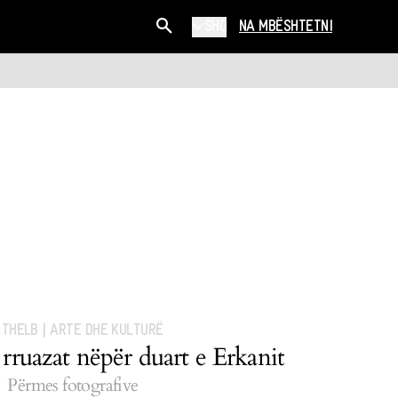
SHQ
NA MBËSHTETNI
 THELB
|
ARTE DHE KULTURË
 rruazat nëpër duart e Erkanit
Përmes fotografive