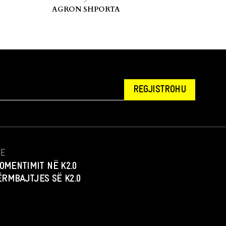
AGRON SHPORTA
REGJISTROHU
NE
OMENTIMIT NË K2.0
PËRMBAJTJES SË K2.0