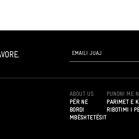
VORE.
ABOUT US
PUNONI ME 
PËR NE
PARIMET E K
BORDI
RIBOTIMI I 
MBËSHTETËSIT