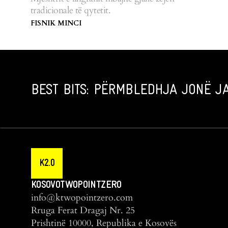
tradicionale të qytetit.
FISNIK MINCI
BEST BITS: PËRMBLEDHJA JONË JA
K2.0
KOSOVOTWOPOINTZERO
info@ktwopointzero.com
Rruga Ferat Dragaj Nr. 25
Prishtinë 10000, Republika e Kosovës