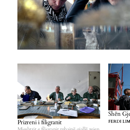
Shën Gje
Prizreni i filigranit
FERDI LI
Mjeshtrit e filigranit mbajnë gjallë zejen