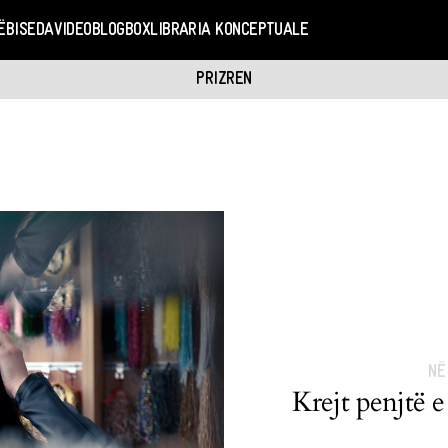
Ë
BISEDA
VIDEO
BLOGBOX
LIBRARIA KONCEPTUALE
PRIZREN
NË
Krejt penjtë e