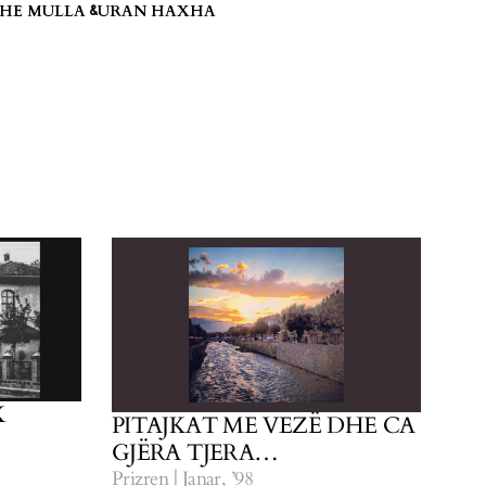
HE MULLA
URAN HAXHA
&
K
PITAJKAT ME VEZË DHE CA
GJËRA TJERA…
Prizren | Janar, ’98