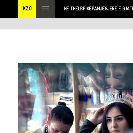
K2.0
NË THELB
PIKËPAMJE
GJERË E GJAT