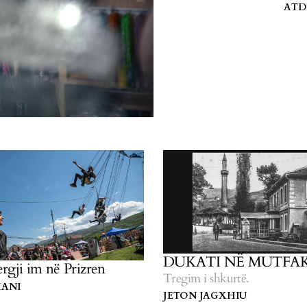
ATD
DUKATI NË MUTFA
rgji im në Prizren
Tregim i shkurtë.
MANI
JETON JAGXHIU