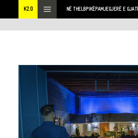
K2.0
NË THELB
PIKËPAMJE
GJERË E GJAT