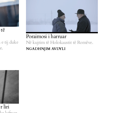
 të
Poraimosi i harruar
 e tij duke
Në kujtim të Holokaustit të Romëve.
e.
NGADHNJIM AVDYLI
 liri
ke luftuar