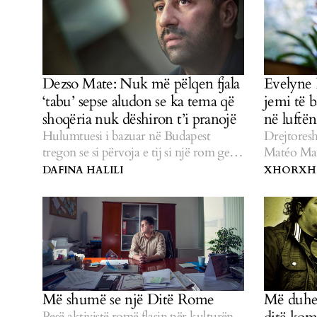
Dezso Mate: Nuk më pëlqen fjala
Evelyne
‘tabu’ sepse aludon se ka tema që
jemi të 
shoqëria nuk dëshiron t’i pranojë
në luftën
Hulumtuesi i bazuar në Budapest
Drejtoresh
tregon se si përvoja e tij si një rom gej e
Matéo Maxi
ka nxitur luftën e tij për njohje dhe
e romëve 
DAFINA HALILI
XHORXHI
ndryshim.
diskrimin
Më shumë se një Ditë Rome
Më duhet
Pesë aktivistë romë flasin për kulturën,