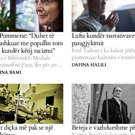
 Pommerat: “Duhet të
Lufta kundër narrativave
bashkuar me popullin rom
paragjykimit
 kundër këtij racizmi”
Fred Taikon e ka kaluar jetën
promovuar kulturën e romëv
a e Bibliotekës Mediale
moff në Paris, flet për artet
DAFINA HALILI
dhe ballafaqimin me
NA BAMI
imin.
 diçka më pak se një
Beteja e vazhdueshme për
Kujtim Paçaku kaloi jetën du