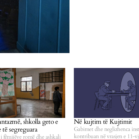
antazmë, shkolla geto e
Në kujtim të Kujtimit
 të segreguara
Gabimet dhe neglizhenca inst
kontribuan në vrasjen e 11-vj
i fëmijëve romë dhe ashkali