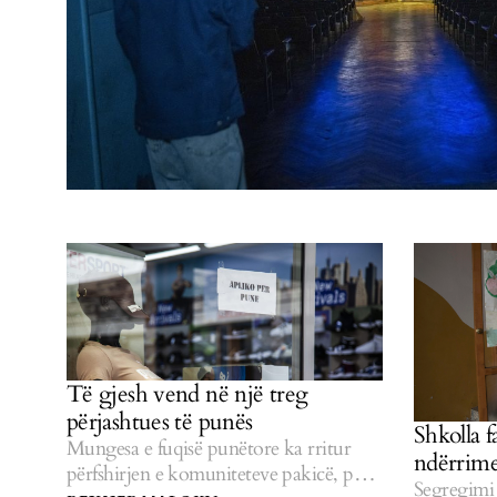
Të gjesh vend në një treg
përjashtues të punës
Shkolla f
Mungesa e fuqisë punëtore ka rritur
ndërrime
përfshirjen e komuniteteve pakicë, por
Segregimi 