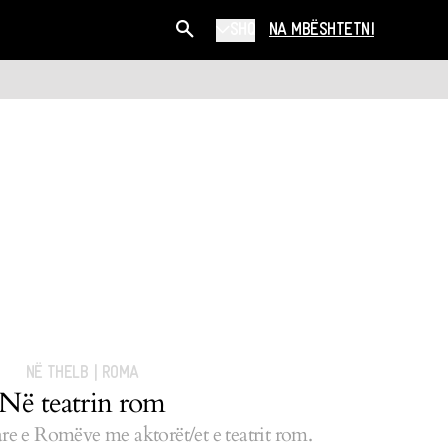
SHQ
NA MBËSHTETNI
NË THELB
|
ROMA
Në teatrin rom
 e Romëve me aktorët/et e teatrit rom.