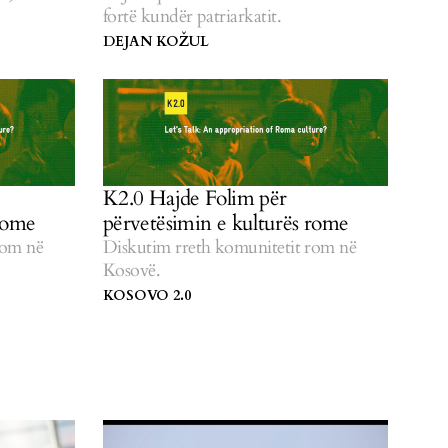
fortë kundër patriarkatit.
DEJAN KOŽUL
K2.0 Hajde Folim për
 rome
përvetësimin e kulturës rome
rom në
Diskutim rreth komunitetit rom në
Kosovë.
KOSOVO 2.0