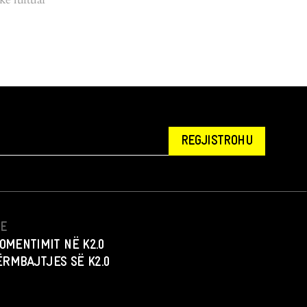
REGJISTROHU
NE
OMENTIMIT NË K2.0
PËRMBAJTJES SË K2.0