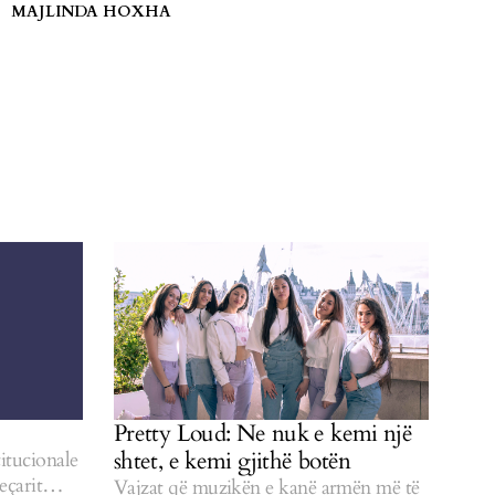
MAJLINDA HOXHA
Pretty Loud: Ne nuk e kemi një
shtet, e kemi gjithë botën
itucionale
eçarit
Vajzat që muzikën e kanë armën më të