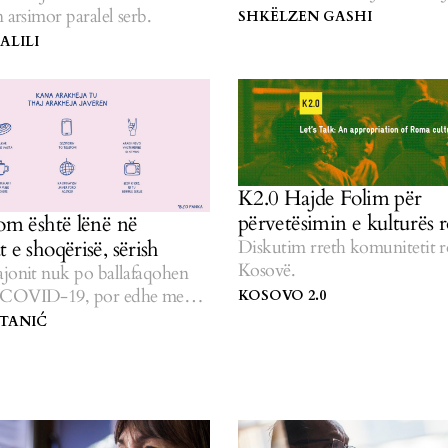
Kujtim Veseli.
n arsimor paralel serb.
SHKËLZEN GASHI
ALILI
K2.0 Hajde Folim për
përvetësimin e kulturës
rom është lënë në
Diskutim rreth komunitetit 
 e shoqërisë, sërish
Kosovë.
ajonit nuk po ballafaqohen
 COVID-19, por edhe me
KOSOVO 2.0
 TANIĆ