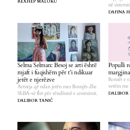
kushtet mbesin të dobëta.
REXHEP MALOKU
në sistemi
DAFINA H
Selma Selman: Besoj se arti është
Populli 
mjaft i fuqishëm për t’i ndikuar
margjinat
jetët e njerëzve
Romët e r
vetëm me
Artistja që ndan jetën mes Bosnjës dhe
urinë.
ShBA-së flet për rëndësinë e arsimimit.
DALIBOR
DALIBOR TANIĆ