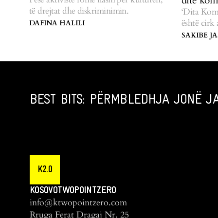
ditë kom
të drejtat dhe diskriminimin.
‘Dita Kom
është cirk
DAFINA HALILI
askujt.
SAKIBE J
BEST BITS: PËRMBLEDHJA JONË JA
K2.0
KOSOVOTWOPOINTZERO
info@ktwopointzero.com
Rruga Ferat Dragaj Nr. 25