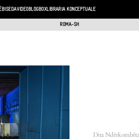
Ë
BISEDA
VIDEO
BLOGBOX
LIBRARIA KONCEPTUALE
ROMA-SH
Dita Ndërkombëtare