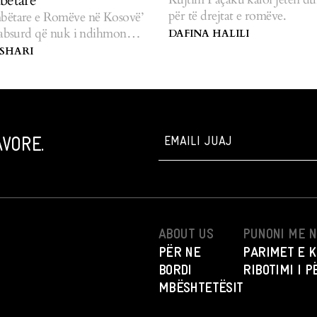
bëtare
për të drejtat e romëve.
bëtare e Romëve në Kosovë’
 absurd që nuk i ndihmon
DAFINA HALILI
ASHARI
VORE.
ABOUT US
PUNONI ME 
PËR NE
PARIMET E K
BORDI
RIBOTIMI I 
MBËSHTETËSIT