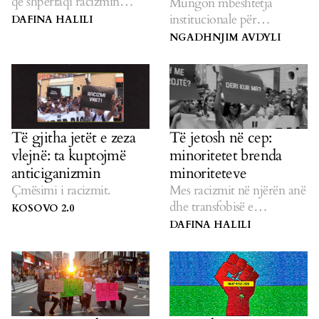
që shpërfaqi racizmin
Mungon mbështetja
institucional kundër
institucionale për
DAFINA HALILI
komuniteteve pakicë.
komunitetet joshumicë.
NGADHNJIM AVDYLI
Të gjitha jetët e zeza
Të jetosh në cep:
vlejnë: ta kuptojmë
minoritetet brenda
anticiganizmin
minoriteteve
Çmësimi i racizmit.
Mes racizmit në njërën anë
dhe transfobisë e
KOSOVO 2.0
homofobisë në tjetrën.
DAFINA HALILI