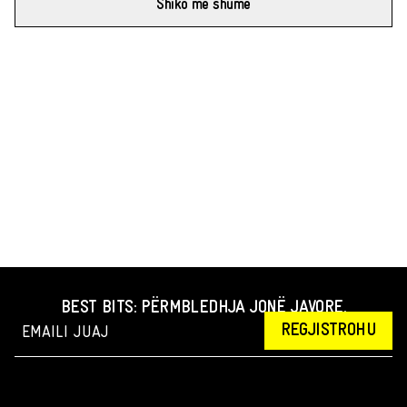
Shiko më shumë
BEST BITS: PËRMBLEDHJA JONË JAVORE.
REGJISTROHU