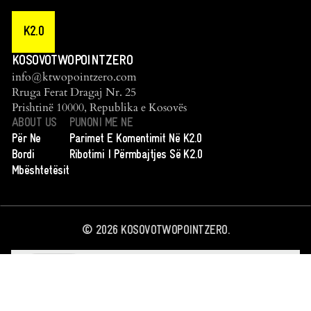
K2.0
KOSOVOTWOPOINTZERO
info@ktwopointzero.com
Rruga Ferat Dragaj Nr. 25
Prishtinë 10000, Republika e Kosovës
ABOUT US
PUNONI ME NE
Për Ne
Parimet E Komentimit Në K2.0
Bordi
Ribotimi I Përmbajtjes Së K2.0
Mbështetësit
©
2026
KOSOVOTWOPOINTZERO.