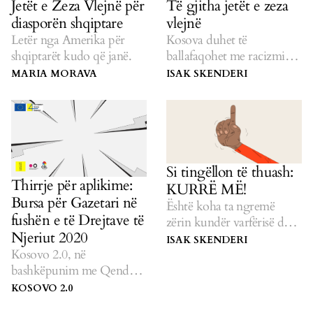
Jetët e Zeza Vlejnë për
Të gjitha jetët e zeza
diasporën shqiptare
vlejnë
Letër nga Amerika për
Kosova duhet të
shqiptarët kudo që janë.
ballafaqohet me racizmin e
vet.
MARIA MORAVA
ISAK SKENDERI
Si tingëllon të thuash:
Thirrje për aplikime:
KURRË MË!
Bursa për Gazetari në
Është koha ta ngremë
fushën e të Drejtave të
zërin kundër varfërisë dhe
Njeriut 2020
pabarazisë.
ISAK SKENDERI
Kosovo 2.0, në
bashkëpunim me Qendrën
Kosovare për Studime
KOSOVO 2.0
Gjinore dhe Qendrën për