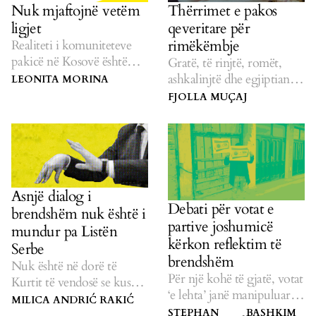
Nuk mjaftojnë vetëm
Thërrimet e pakos
ligjet
qeveritare për
rimëkëmbje
Realiteti i komuniteteve
pakicë në Kosovë është
Gratë, të rinjtë, romët,
ndryshe nga ligjet.
ashkalinjtë dhe egjiptianët
LEONITA MORINA
nuk kanë marrë ndihmë
FJOLLA MUÇAJ
adekuate.
Asnjë dialog i
Debati për votat e
brendshëm nuk është i
partive joshumicë
mundur pa Listën
kërkon reflektim të
Serbe
brendshëm
Nuk është në dorë të
Për një kohë të gjatë, votat
Kurtit të vendosë se kush e
‘e lehta’ janë manipuluar
përfaqëson komunitetin
MILICA ANDRIĆ RAKIĆ
nga ‘burrat e fortë’ të
serb.
STEPHAN
BASHKIM