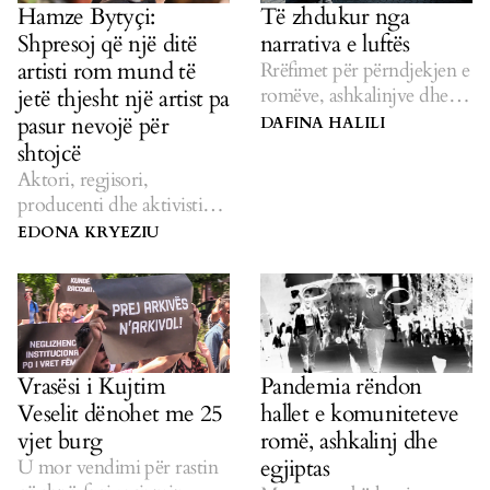
Hamze Bytyçi:
Të zhdukur nga
Shpresoj që një ditë
narrativa e luftës
artisti rom mund të
Rrëfimet për përndjekjen e
romëve, ashkalinjve dhe
jetë thjesht një artist pa
egjiptianëve ende
pasur nevojë për
DAFINA HALILI
dëgjohen rrallë.
shtojcë
Aktori, regjisori,
producenti dhe aktivisti
flet për krijimin e hapësirës
EDONA KRYEZIU
për komunitetin rom
globalisht.
Vrasësi i Kujtim
Pandemia rëndon
Veselit dënohet me 25
hallet e komuniteteve
vjet burg
romë, ashkalinj dhe
egjiptas
U mor vendimi për rastin