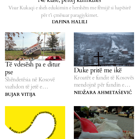
Visar Kukaqi e sheh edukimin e hershëm me fëmijë si hapësirë
për t’i çmësuar paragjykimet.
DAFINA HALILI
Të vdesësh pa e ditur
Duke pritë me ikë
pse
Kroatët e fundit të Kosovës
Shëndetësia në Kosovë
mendojnë për fundin e
vazhdon të jetë e
komunitetit të tyre
NIDŽARA AHMETAŠEVIĆ
paqasshme për qytetarët
BUJAR VITIJA
shekullor.
nga komunitetet rom,
ashkali dhe egjiptian.