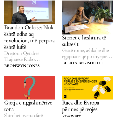
Liri dhe Barazi (CEL)
lansojnë ciklin e tretë të
programit 6 mujor të
Bursës për Gazetari në
fushën e të Drejtave të
Brandon Oelofse: Nuk
Njeriut.
është edhe aq
Storiet e heshtura të
revolucion, më përpara
suksesit
është luftë
Gratë rome, ashkalie dhe
Drejtori i Qendrës
egjiptiane që po thyejnë
Trajnuese Radio
stereotipet.
BLERTA BEGISHOLLI
Netherlands flet për
BRONWYN JONES
gjithëpërfshirjen,
minoritetet dhe sjelljen e
zërave të rinj në mediat e
shekullit 21.
Raca dhe Evropa
Gjetja e ngjashmërive
përmes përvojës
tona
kosovare
Shtrohet pyetja çfarë