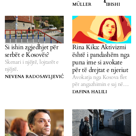
&
politikës.
MÜLLER
IBISHI
Si ishin zgjedhjet për
Rina Kika: Aktivizmi
serbët e Kosovës?
është i pandashëm nga
puna ime si avokate
Skenari i njëjtë, lojtarët e
njëjtë.
për të drejtat e njeriut
Avokatja nga Kosova flet
NEVENA RADOSAVLJEVIĆ
për angazhimin e saj në
mbrojtjen e më të
DAFINA HALILI
cenueshmëve.