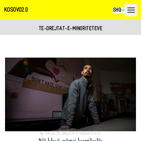
KOSOVO2.0
SHQ
TE-DREJTAT-E-MINORITETEVE
NË THELB
|
TË DREJTAT E MINORITETEVE
Në klasë, përtej kurrikulës