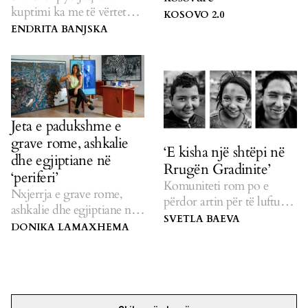
kuptimi ka me të vërtetë
KOSOVO 2.0
toleranca.
ENDRITA BANJSKA
Jeta e padukshme e
grave rome, ashkalie
‘E kisha një shtëpi në
dhe egjiptiane në
Rrugën Gradinite’
‘periferi’
Komuniteti rom po e
Nxjerrja e grave rome,
përdor artin për të luftuar
ashkalie dhe egjiptiane nga
për shtëpitë e tyre të
SVETLA BAEVA
skajet e shoqërisë.
DONIKA LAMAXHEMA
rrënuara.