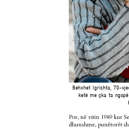
Behxhet Igrishta, 70-vj
ketë me çka ta ngopë 
Por, në vitin 1989 kur S
dhunshme, punëtorët shq