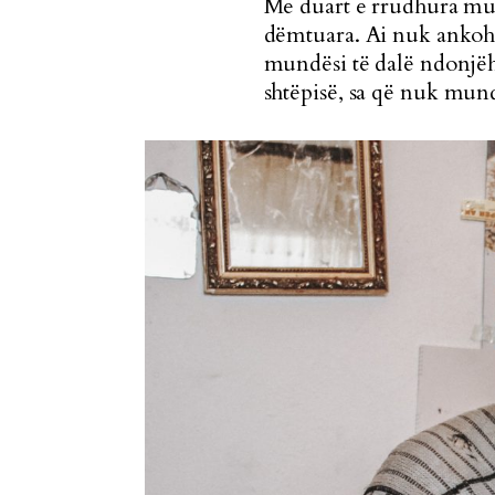
Me duart e rrudhura mun
dëmtuara. Ai nuk ankohe
mundësi të dalë ndonjëh
shtëpisë, sa që nuk mund