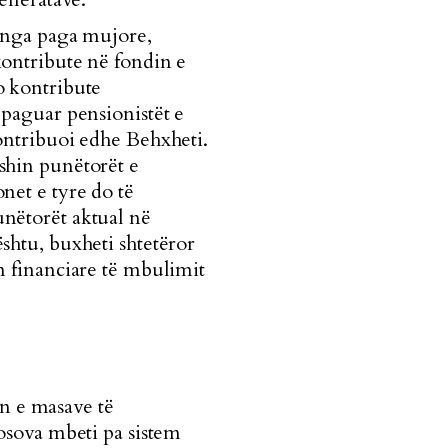
 nga paga mujore,
ontribute në fondin e
o kontribute
 paguar pensionistët e
ontribuoi edhe Behxheti.
shin punëtorët e
net e tyre do të
nëtorët aktual në
shtu, buxheti shtetëror
n financiare të mbulimit
en e masave të
osova mbeti pa sistem