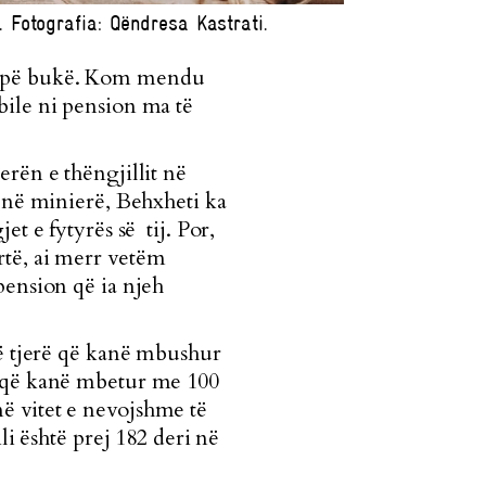
 Fotografia: Qëndresa Kastrati.
 copë bukë. Kom mendu
ile ni pe
nsion ma të
rën e thëngjillit në
j në minierë, Behxheti ka
t e fytyrës së tij. Por,
rtë, ai merr vetëm
pension që ia njeh
të tjerë që kanë mbushur
e që kanë mbetur me 100
ë vitet e nevojshme të
li është prej 182 deri në