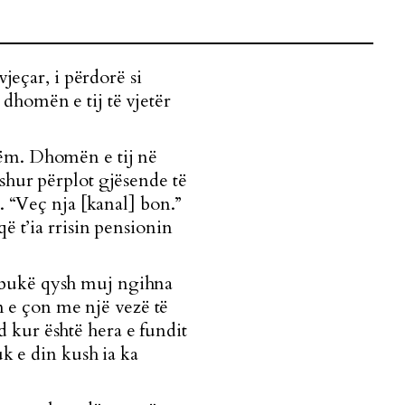
vjeçar, i përdorë si
dhomën e tij të vjetër
vetëm. Dhomën e tij në
shur përplot gjësende të
i. “Veç
nja [kanal] bon.”
ë t’ia rrisin pensionin
 bukë qysh muj ngihna
ën e çon me një vezë të
 kur është hera e fundit
uk e din kush ia ka