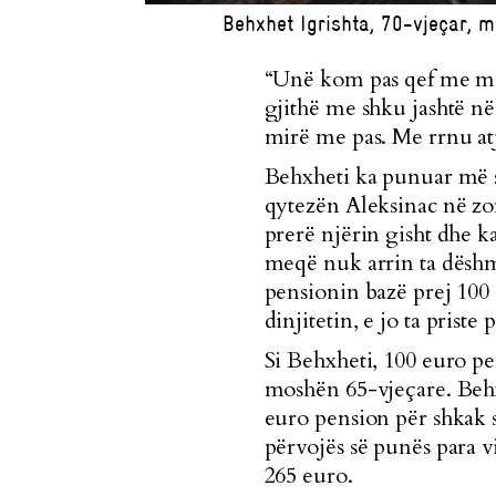
Behxhet Igrishta, 70-vjeçar, m
“Unë kom pas qef me më
gjithë me shku jashtë n
mirë me pas. Me rrnu atj
Behxheti ka punuar më sh
qytezën Aleksinac në zon
prerë njërin gisht dhe k
meqë nuk arrin ta dëshm
pensionin bazë prej 100 
dinjitetin, e jo ta prist
Si Behxheti, 100 euro pe
moshën 65-vjeçare. Behx
euro pension për shkak 
përvojës së punës para vi
265 euro.