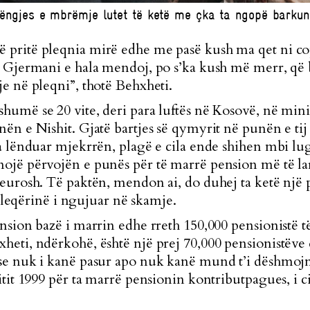
ëngjes e mbrëmje lutet të ketë me çka ta ngopë barkun.
 pritë pleqnia mirë edhe me pasë kush ma qet ni
ë Gjermani e hala mendoj, po s’ka kush më merr, që b
e në pleqni”, thotë Behxheti.
umë se 20 vite, deri para luftës në Kosovë, në minie
ën e Nishit. Gjatë bartjes së qymyrit në punën e ti
a lënduar mjekrrën, plagë e cila ende shihen mbi lugje
ojë përvojën e punës për të marrë pension më të la
eurosh. Të paktën, mendon ai, do duhej ta ketë një 
e pleqërinë i ngujuar në skamje.
nsion bazë i marrin edhe rreth 150,000 pensionistë 
heti, ndërkohë, është një prej 70,000 pensionistëv
se nuk i kanë pasur apo nuk kanë mund t’i dëshmojn
tit 1999 për ta marrë pensionin kontributpagues, i ci