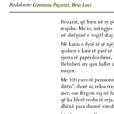
Redaktore:
Gentiana Paçarizi
,
Besa Luci
Rruazat, që bien në sy pë
tespihe. Me to, mëngjes 
në shtëpinë e vogël skaj
Në katin e dytë të së një
qoshen e katit të parë t
vjetra të papërdorshme, 
Behxheti aty qan hallet 
mujor.
Me 100 euro të pension
ditën”, thotë ai, teksa t
zier, ose fërgon vaj në
që ka blerë rroba të reja
dhënë para shumë vitesh