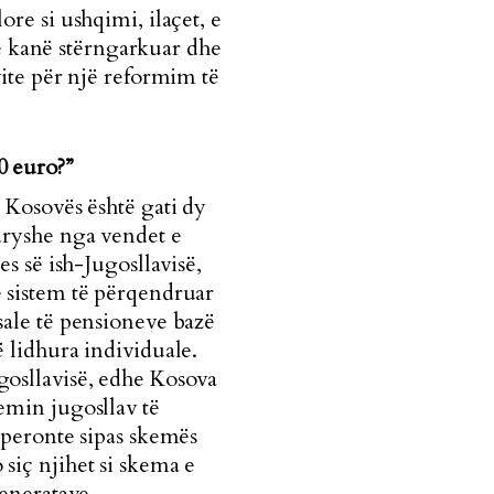
e si ushqimi, ilaçet, e
 e kanë stërngarkuar dhe
ite për një reformim të
0 euro?”
i Kosovës është gati dy
dryshe nga vendet e
es së ish-Jugosllavisë,
 sistem të përqendruar
sale të pensioneve bazë
ë lidhura individuale.
gosllavisë, edhe Kosova
emin jugosllav të
 operonte sipas skemës
 siç njihet si skema e
jeneratave.