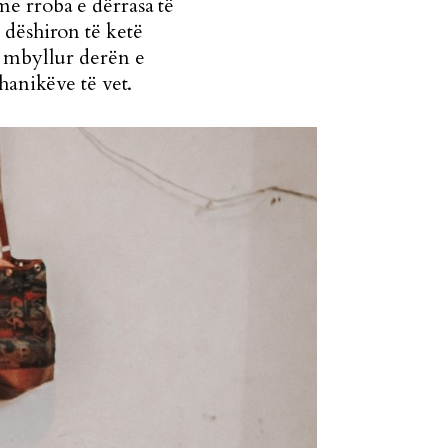
e rroba e dërrasa të
 dëshiron të ketë
a mbyllur derën e
hanikëve të vet.