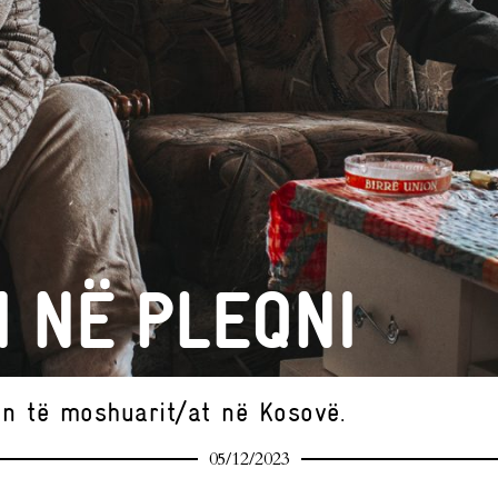
 NË PLEQNI
lon të moshuarit/at në Kosovë.
05/12/2023