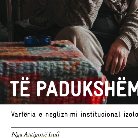
TË PADUKSHËM
Varfëria e neglizhimi institucional izo
Nga
Antigonë Isufi