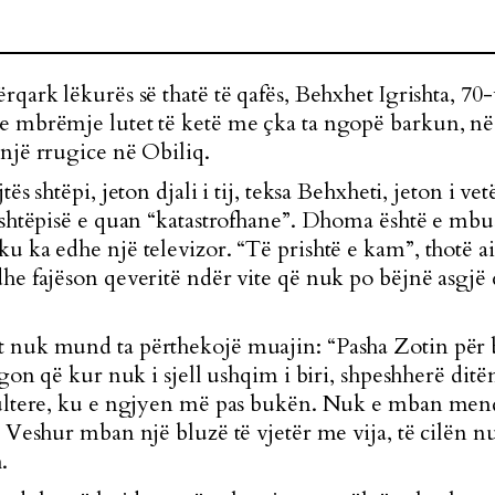
rqark lëkurës së thatë të qafës, Behxhet Igrishta, 70-
e mbrëmje lutet të ketë me çka ta ngopë barkun, në 
 një rrugice në Obiliq.
jtës shtëpi, jeton djali i tij, teksa Behxheti, jeton i 
ë shtëpisë e quan “katastrofhane”. Dhoma është e mbu
ku ka edhe një televizor. “Të prishtë e kam”, thotë a
dhe fajëson qeveritë ndër vite që nuk po bëjnë asgjë q
it nuk mund ta përthekojë muajin: “Pasha Zotin për
regon që kur nuk i sjell ushqim i biri, shpeshherë dit
 fultere, ku e ngjyen më pas bukën. Nuk e mban mend
. Veshur mban një bluzë të vjetër me vija, të cilën n
.