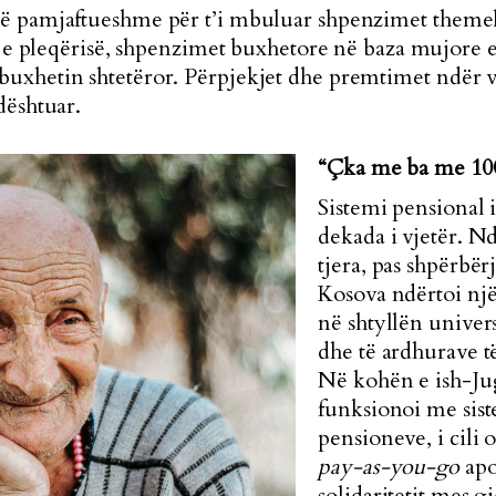
ë pamjaftueshme për t’i mbuluar shpenzimet themelor
at e pleqërisë, shpenzimet buxhetore në baza mujore
uxhetin shtetëror. Përpjekjet dhe premtimet ndër v
dështuar.
“Çka me ba me 10
Sistemi pensional 
dekada i vjetër. N
tjera, pas shpërbërj
Kosova ndërtoi një
në shtyllën univer
dhe të ardhurave t
Në kohën e ish-Ju
funksionoi me sist
pensioneve, i cili
pay-as-you-go
apo
solidaritetit mes g