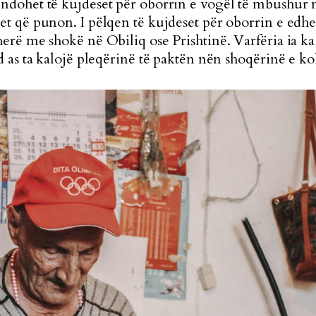
dohet të kujdeset për oborrin e vogël të mbushur m
t që punon. I pëlqen të kujdeset për oborrin e edhe
erë me shokë në Obiliq ose Prishtinë. Varfëria ia k
 as ta kalojë pleqërinë të paktën nën shoqërinë e ko