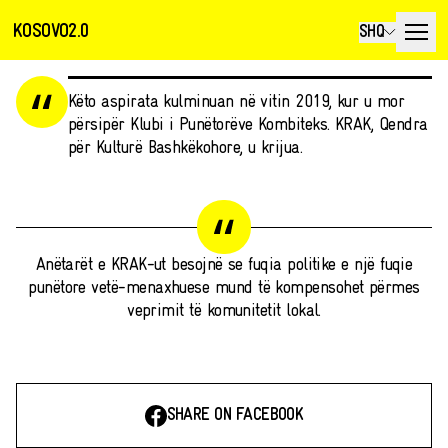
KOSOVO2.0
SHQ
Këto aspirata kulminuan në vitin 2019, kur u mor
përsipër Klubi i Punëtorëve Kombiteks. KRAK, Qendra
për Kulturë Bashkëkohore, u krijua.
Anëtarët e KRAK-ut besojnë se fuqia politike e një fuqie
punëtore vetë-menaxhuese mund të kompensohet përmes
veprimit të komunitetit lokal.
SHARE ON FACEBOOK