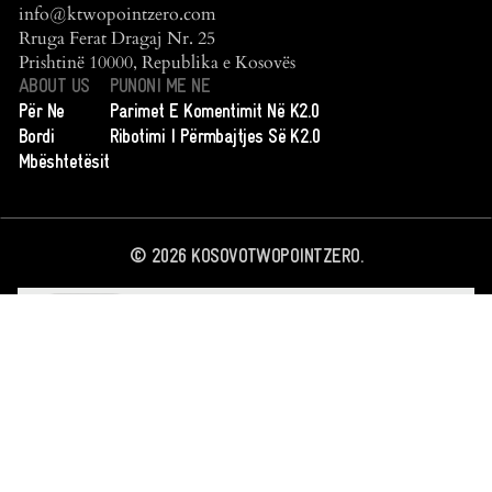
info@ktwopointzero.com
Rruga Ferat Dragaj Nr. 25
Prishtinë 10000, Republika e Kosovës
ABOUT US
PUNONI ME NE
Për Ne
Parimet E Komentimit Në K2.0
Bordi
Ribotimi I Përmbajtjes Së K2.0
Mbështetësit
©
2026
KOSOVOTWOPOINTZERO.