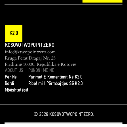
K2.0
KOSOVOTWOPOINTZERO
info@ktwopointzero.com
Rruga Ferat Dragaj Nr. 25
Prishtinë 10000, Republika e Kosovës
ABOUT US
PUNONI ME NE
Për Ne
Parimet E Komentimit Në K2.0
Bordi
Ribotimi I Përmbajtjes Së K2.0
Mbështetësit
©
2026
KOSOVOTWOPOINTZERO.