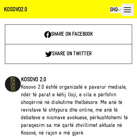
KOSOVO2.0
SHQ
SHARE ON FACEBOOK
SHARE ON TWITTER
KOSOVO 2.0
Kosovo 2.0 është organizatë e pavarur mediale,
ndër të parat e këtij lloji, e cila e përfshin
shoqërinë në diskutime thelbësore. Me anë të
revistave të shtypura dhe online, me anë të
debateve e nismave avokuese, përkushtohemi të
paraqesim sa më qartë zhvillimet aktuale në
Kosovë, në rajon e më gjerë.