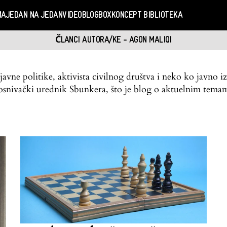
MA
JEDAN NA JEDAN
VIDEO
BLOGBOX
KONCEPT BIBLIOTEKA
ČLANCI AUTORA/KE - AGON MALIQI
avne politike, aktivista civilnog društva i neko ko javno i
uosnivački urednik Sbunkera, što je blog o aktuelnim tema