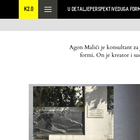
K2.0
U DETALJE
PERSPEKTIVE
DUGA FOR
Agon Malići je konsultant za j
formi. On je kreator i s