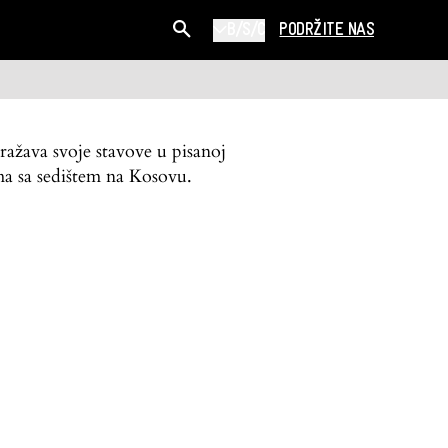
B/S/C
PODRŽITE NAS
zražava svoje stavove u pisanoj
ma sa sedištem na Kosovu.