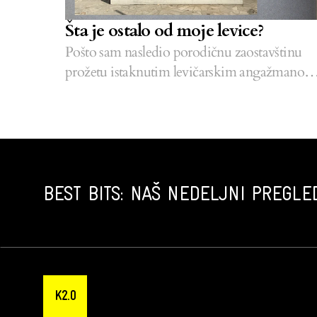
Šta je ostalo od moje levice?
Pošto sam nasledio porodičnu zaostavštinu
prožetu istaknutim levičarskim angažmanom
moj ideološki pravac kao da je već unapred
utaban. Ipak, kosovska svakodnevica je
neumoljiva, pa sam odavno krenuo da
samostalno tražim odgovore.
BEST BITS: NAŠ NEDELJNI PREGLED
K2.0