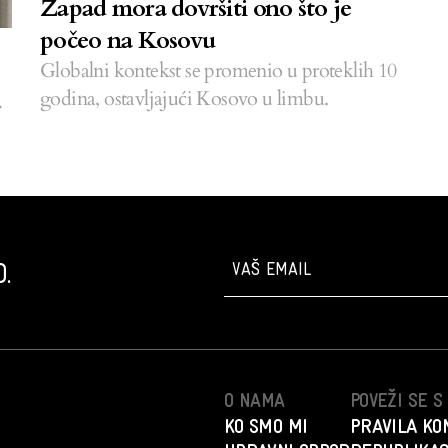
Zapad mora dovršiti ono što je
počeo na Kosovu
Globalni kontekst se promenio u proteklih 10
godina, ostavljajući Kosovo u limbu.
,
.
O NAMA
POVEŽI SE 
KO SMO MI
PRAVILA KO