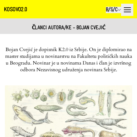
KOSOVO2.0
B/S/C
ČLANCI AUTORA/KE - BOJAN CVEJIĆ
Bojan Cvejić je dopisnik K2.0 iz Srbije. On je diplomirao na
master studijama u novinarstvu na Fakultetu političkih nauka
u Beogradu. Novinar je u novinama Danas i član je izvršnog
odbora Nezavisnog udruženja novinara Srbije.