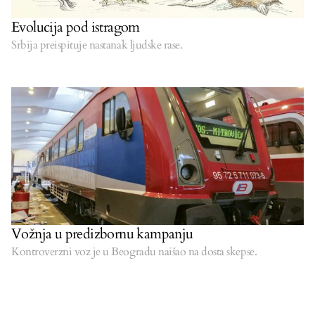
Evolucija pod istragom
Srbija preispituje nastanak ljudske rase.
Vožnja u predizbornu kampanju
Kontroverzni voz je u Beogradu naišao na dosta skepse.