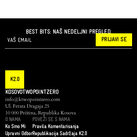
BEST BITS: NAŠ NEDELJNI PREGLED.
PRIJAVI SE
K2.0
KOSOVOTWOPOINTZERO
info@ktwopointzero.com
Ul. Ferata Dragaja 25
10 000 Priština, Republika Kosova
O NAMA
POVEŽI SE S NAMA
Ko Smo Mi
Pravila Komentarisanja
Upravni Odbor
Republikacija Sadržaja K2.0