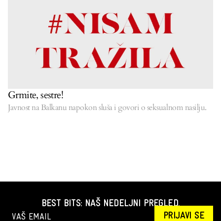
Grmite, sestre!
Javnost na Balkanu napokon sluša i govori o seksualnom nasilju.
BEST BITS: NAŠ NEDELJNI PREGLED.
PRIJAVI SE