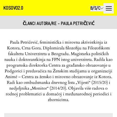
KOSOVO2.0
B/S/C
ČLANCI AUTORA/KE - PAULA PETRIČEVIĆ
Paula Petričević, feministička i mirovna aktivistkinja iz
Kotora, Crna Gora. Diplomirala filozofiju na Filozofskom
fakultetu Univerziteta u Beogradu. Magistarka političkih
nauka i doktorantkinja na FPN istog univerziteta. Radila kao
programska direktorka Centra za građansko obrazovanje u
Podgorici i predavačica na Ženskim studijama u organizaciji
Animé – Centra za žensko i mirovno obrazovanje iz Kotora.
Radi kao ombudsmanka dnevnog lista „Vijesti“ (2015/20) i
nedjeljnika „Monitor“ (2014/20). Objavila više radova o
rodnoj problematici u domaćoj i međunarodnoj periodici i
zbornicima.