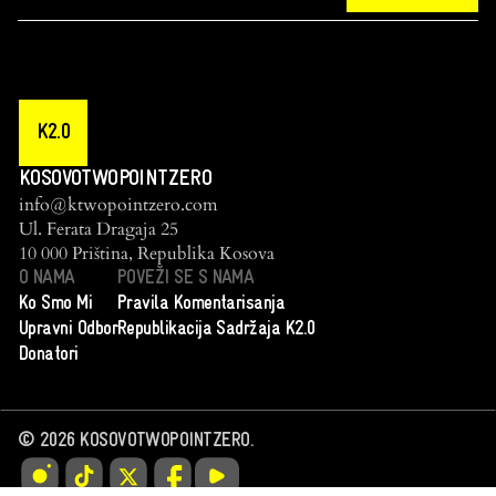
K2.0
KOSOVOTWOPOINTZERO
info@ktwopointzero.com
Ul. Ferata Dragaja 25
10 000 Priština, Republika Kosova
O NAMA
POVEŽI SE S NAMA
Ko Smo Mi
Pravila Komentarisanja
Upravni Odbor
Republikacija Sadržaja K2.0
Donatori
©
2026
KOSOVOTWOPOINTZERO.