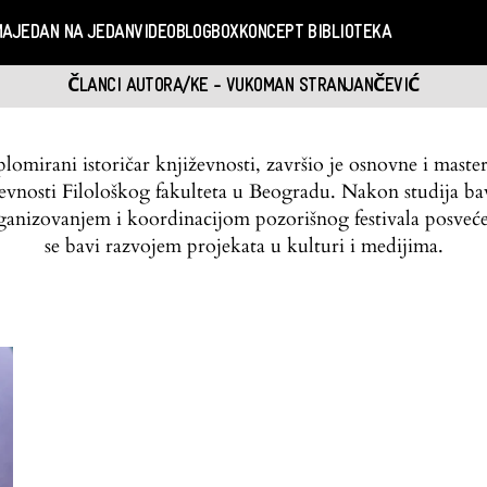
MA
JEDAN NA JEDAN
VIDEO
BLOGBOX
KONCEPT BIBLIOTEKA
ČLANCI AUTORA/KE - VUKOMAN STRANJANČEVIĆ
omirani istoričar književnosti, završio je osnovne i maste
iževnosti Filološkog fakulteta u Beogradu. Nakon studija b
 organizovanjem i koordinacijom pozorišnog festivala pos
se bavi razvojem projekata u kulturi i medijima.