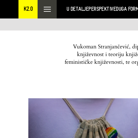
K2.0
U DETALJE
PERSPEKTIVE
DUGA FOR
Vukoman Stranjančević, dipl
književnost i teoriju knj
feminističke književnosti, te