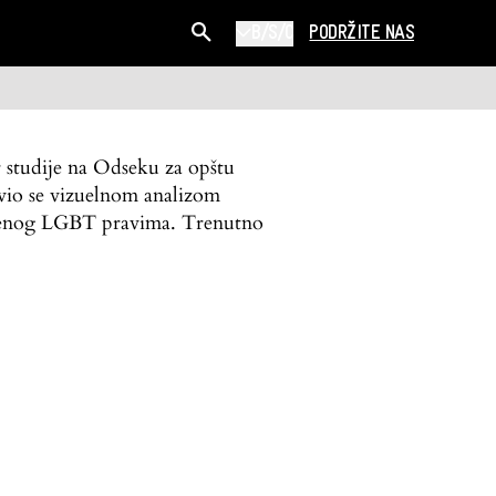
B/S/C
PODRŽITE NAS
r studije na Odseku za opštu
avio se vizuelnom analizom
većenog LGBT pravima. Trenutno