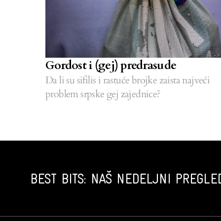
Gordost i (gej) predrasude
Da li su sifilis i rastuće brojke zaista najveći
problem srpske gej zajednice?
BEST BITS: NAŠ NEDELJNI PREGLED