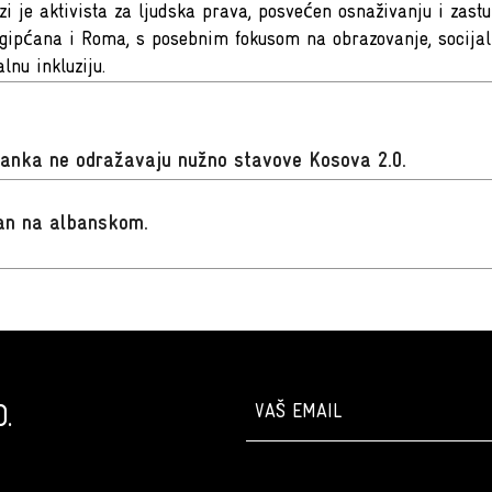
zi je aktivista za ljudska prava, posvećen osnaživanju i zast
Egipćana i Roma, s posebnim fokusom na obrazovanje, socijal
alnu inkluziju.
lanka ne odražavaju nužno stavove Kosova 2.0.
san na albanskom
.
.