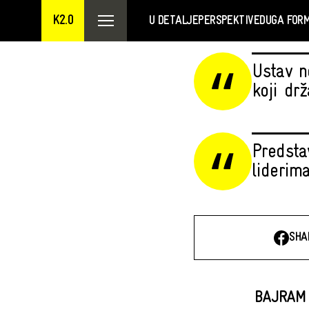
K2.0
U DETALJE
PERSPEKTIVE
DUGA FOR
Ustav n
koji dr
Predsta
liderima
SHA
BAJRAM 