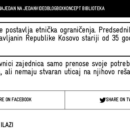
MA
JEDAN NA JEDAN
VIDEO
BLOGBOX
KONCEPT BIBLIOTEKA
e postavlja etnička ograničenja. Predsedni
žavljanin Republike Kosovo stariji od 35 go
vnici zajednica samo prenose svoje potre
, ali nemaju stvaran uticaj na njihovo reša
RE ON FACEBOOK
SHARE ON T
ILAZI