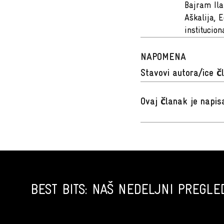
Bajram Ila
Aškalija, 
institucion
NAPOMENA
Stavovi autora/ice č
Ovaj članak je napi
BEST BITS: NAŠ NEDELJNI PREGLED