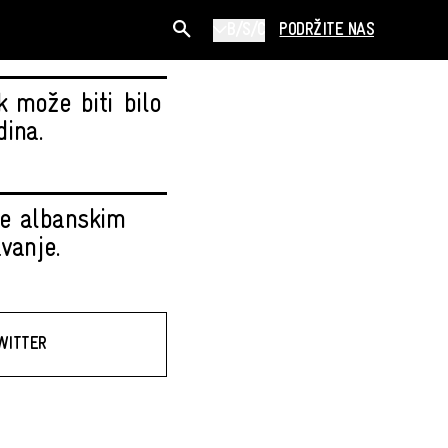
B/S/C
PODRŽITE NAS
k može biti bilo
dina.
be albanskim
vanje.
WITTER