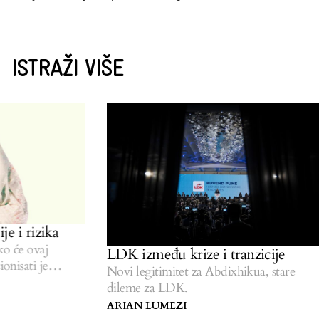
ISTRAŽI VIŠE
e i rizika
 će ovaj
LDK između krize i tranzicije
nisati je
Novi legitimitet za Abdixhikua, stare
dileme za LDK.
ARIAN LUMEZI