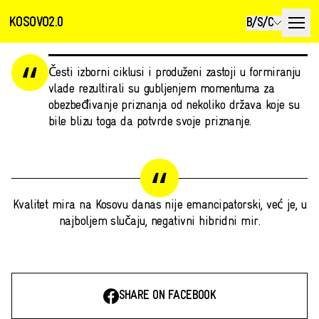
KOSOVO2.0
B/S/C
Česti izborni ciklusi i produženi zastoji u formiranju
vlade rezultirali su gubljenjem momentuma za
obezbeđivanje priznanja od nekoliko država koje su
bile blizu toga da potvrde svoje priznanje.
Kvalitet mira na Kosovu danas nije emancipatorski, već je, u
najboljem slučaju, negativni hibridni mir.
SHARE ON FACEBOOK