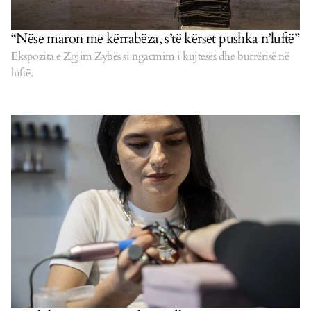
“Nëse maron me kërrabëza, s’të kërset pushka n’luftë”
Ekspozita e Zgjim Zybës si ngacmim i kujtesës dhe burrërisë në
luftë.