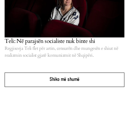
Teli: Në parajsën socialiste nuk binte shi
Regjisorja Teli flet për artin, censurën dhe mungesën e shiut në
realizmin socialist gjatë komunizmit në Shqipëri.
Shiko më shumë