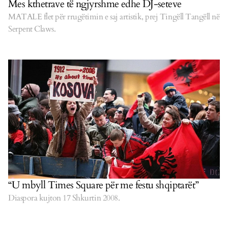
Mes kthetrave të ngjyrshme edhe DJ-seteve
MATALE flet për rrugëtimin e saj artistik, prej Tingëll Tangëll në
Serpent Claws.
“U mbyll Times Square për me festu shqiptarët”
Diaspora kujton 17 Shkurtin 2008.