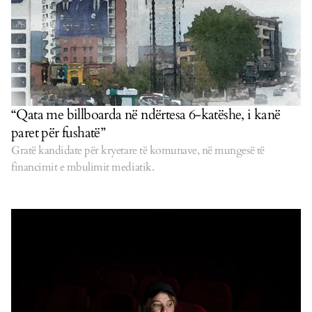
“Qata me billboarda në ndërtesa 6-katëshe, i kanë
paret për fushatë”
Gratë kandidate për kryetare të komunave, në mungesë të
financimit e mbulimit mediatik.