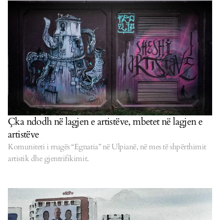
Çka ndodh në lagjen e artistëve, mbetet në lagjen e
artistëve
Komuniteti i rrugës “Egnatia” në Ulpianë, në mes të shpërthimit
artistik dhe gjentrifikimit.