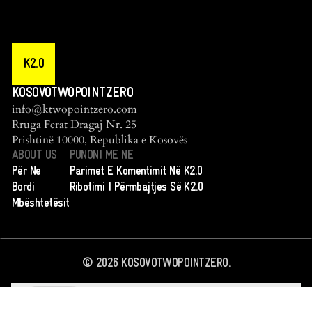
K2.0
KOSOVOTWOPOINTZERO
info@ktwopointzero.com
Rruga Ferat Dragaj Nr. 25
Prishtinë 10000, Republika e Kosovës
ABOUT US
PUNONI ME NE
Për Ne
Parimet E Komentimit Në K2.0
Bordi
Ribotimi I Përmbajtjes Së K2.0
Mbështetësit
©
2026
KOSOVOTWOPOINTZERO.