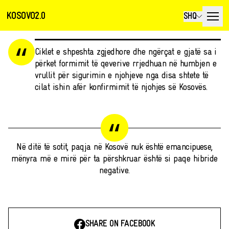
KOSOVO2.0
SHQ
Ciklet e shpeshta zgjedhore dhe ngërçat e gjatë sa i
përket formimit të qeverive rrjedhuan në humbjen e
vrullit për sigurimin e njohjeve nga disa shtete të
cilat ishin afër konfirmimit të njohjes së Kosovës.
Në ditë të sotit, paqja në Kosovë nuk është emancipuese,
mënyra më e mirë për ta përshkruar është si paqe hibride
negative.
SHARE ON FACEBOOK