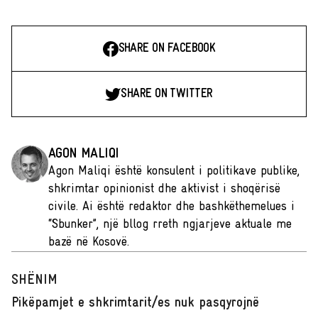
SHARE ON FACEBOOK
SHARE ON TWITTER
AGON MALIQI
Agon Maliqi është konsulent i politikave publike,
shkrimtar opinionist dhe aktivist i shoqërisë
civile. Ai është redaktor dhe bashkëthemelues i
“Sbunker”, një bllog rreth ngjarjeve aktuale me
bazë në Kosovë.
SHËNIM
Pikëpamjet e shkrimtarit/es nuk pasqyrojnë