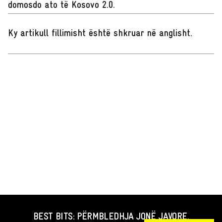
domosdo ato të Kosovo 2.0.
Ky artikull fillimisht është shkruar në anglisht
.
BEST BITS: PËRMBLEDHJA JONË JAVORE.