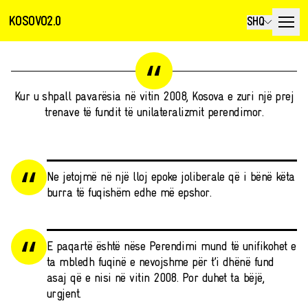
KOSOVO2.0
SHQ
Kur u shpall pavarësia në vitin 2008, Kosova e zuri një prej
trenave të fundit të unilateralizmit perendimor.
Ne jetojmë në një lloj epoke joliberale që i bënë këta
burra të fuqishëm edhe më epshor.
E paqartë është nëse Perendimi mund të unifikohet e
ta mbledh fuqinë e nevojshme për t’i dhënë fund
asaj që e nisi në vitin 2008. Por duhet ta bëjë,
urgjent.