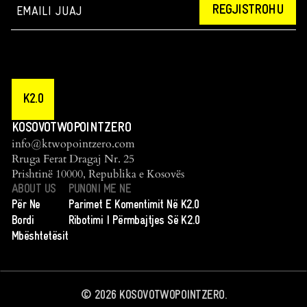
REGJISTROHU
K2.0
KOSOVOTWOPOINTZERO
info@ktwopointzero.com
Rruga Ferat Dragaj Nr. 25
Prishtinë 10000, Republika e Kosovës
ABOUT US
PUNONI ME NE
Për Ne
Parimet E Komentimit Në K2.0
Bordi
Ribotimi I Përmbajtjes Së K2.0
Mbështetësit
©
2026
KOSOVOTWOPOINTZERO.